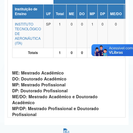
Ministério da Ciência, Tecnologia, Inovações e Comunicações
Instituição de
Ensino
UF
Total
ME
DO
MP
DP
ME/DO
MP
Ministério do Meio Ambiente
INSTITUTO
SP
1
0
0
1
0
0
TECNOLÓGICO
Ministério do Turismo
DE
AERONÁUTICA
(ITA)
Ministério do Desenvolvimento Regional
Totais
1
0
0
1
0
0
Controladoria-Geral da União
Ministério da Mulher, da Família e dos Direitos Humanos
ME: Mestrado Acadêmico
DO: Doutorado Acadêmico
Secretaria-Geral
MP: Mestrado Profissional
DP: Doutorado Profissional
Secretaria de Governo
ME/DO: Mestrado Acadêmico e Doutorado
Acadêmico
Gabinete de Segurança Institucional
MP/DP: Mestrado Profissional e Doutorado
Profissional
Advocacia-Geral da União
Banco Central do Brasil