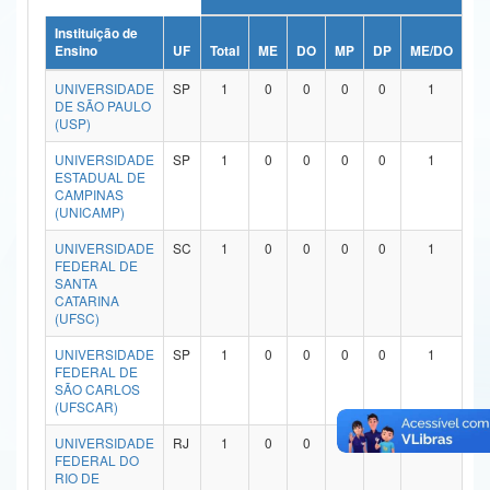
Ministério da Ciência, Tecnologia, Inovações e Comunicações
Instituição de
Ensino
UF
Total
ME
DO
MP
DP
ME/DO
MP
Ministério do Meio Ambiente
UNIVERSIDADE
SP
1
0
0
0
0
1
DE SÃO PAULO
Ministério do Turismo
(USP)
UNIVERSIDADE
SP
1
0
0
0
0
1
Ministério do Desenvolvimento Regional
ESTADUAL DE
CAMPINAS
Controladoria-Geral da União
(UNICAMP)
Ministério da Mulher, da Família e dos Direitos Humanos
UNIVERSIDADE
SC
1
0
0
0
0
1
FEDERAL DE
SANTA
Secretaria-Geral
CATARINA
(UFSC)
Secretaria de Governo
UNIVERSIDADE
SP
1
0
0
0
0
1
FEDERAL DE
Gabinete de Segurança Institucional
SÃO CARLOS
(UFSCAR)
Advocacia-Geral da União
UNIVERSIDADE
RJ
1
0
0
0
0
1
FEDERAL DO
Banco Central do Brasil
RIO DE