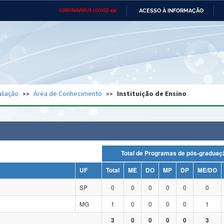
ACESSO À INFORMAÇÃO
CORONAVÍRUS (COVID-19)
Ministério da Defesa
Ministério das Relações
Mini
Exteriores
IR
PARA
O
CONTEÚDO
Ministério da Cidadania
Ministério da Saúde
Mini
Ministério do Desenvolvimento
Controladoria-Geral da União
Minis
Regional
e do
liação
Área de Conhecimento
Instituição de Ensino
Advocacia-Geral da União
Banco Central do Brasil
Plana
Total de Programas de pós-grad
UF
Total
ME
DO
MP
DP
ME/DO
SP
0
0
0
0
0
0
MG
1
0
0
0
0
1
3
0
0
0
0
3