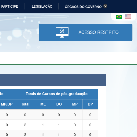
PARTICIPE
LEGISLAÇÃO
ÓRGÃOS DO GOVERNO
stério da Economia
Ministério da Infraestrutura
stério de Minas e Energia
Ministério da Ciência,
Tecnologia, Inovações e
ACESSO RESTRITO
Comunicações
tério da Mulher, da Família
Secretaria-Geral
s Direitos Humanos
lto
uação
Totais de Cursos de pós-graduação
MP/DP
Total
ME
DO
MP
DP
0
0
0
0
0
0
0
2
1
1
0
0
0
2
1
1
0
0