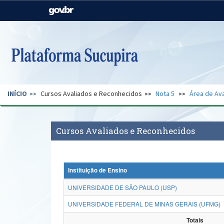
Casa Civil
Ministério da Justiça e
Segurança Pública
Ministério da Agricultura,
Ministério da Educação
Pecuária e Abastecimento
Ministério do Meio Ambiente
Ministério do Turismo
INÍCIO
Cursos Avaliados e Reconhecidos
Nota 5
Área de Ava
Secretaria de Governo
Gabinete de Segurança
Institucional
Cursos Avaliados e Reconhecidos
Instituição de Ensino
UNIVERSIDADE DE SÃO PAULO (USP)
UNIVERSIDADE FEDERAL DE MINAS GERAIS (UFMG)
Totais