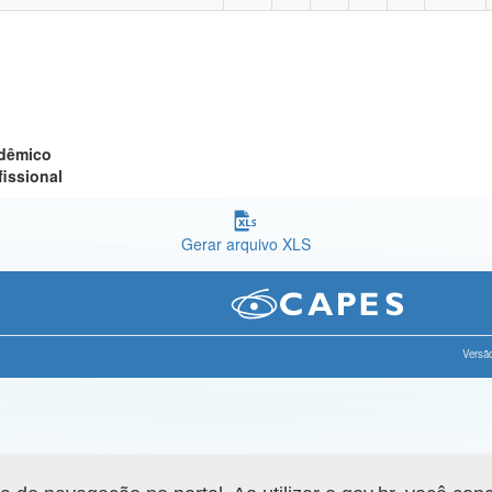
adêmico
fissional
Gerar arquivo XLS
Versão