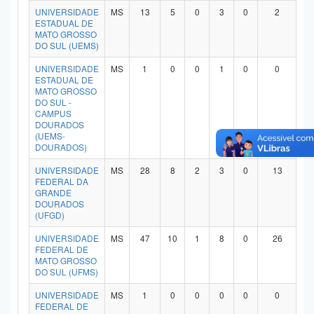
UNIVERSIDADE
MS
13
5
0
3
0
2
Planalto
ESTADUAL DE
MATO GROSSO
DO SUL (UEMS)
UNIVERSIDADE
MS
1
0
0
1
0
0
ESTADUAL DE
MATO GROSSO
DO SUL -
CAMPUS
DOURADOS
(UEMS-
DOURADOS)
UNIVERSIDADE
MS
28
8
2
3
0
13
FEDERAL DA
GRANDE
DOURADOS
(UFGD)
UNIVERSIDADE
MS
47
10
1
8
0
26
FEDERAL DE
MATO GROSSO
DO SUL (UFMS)
UNIVERSIDADE
MS
1
0
0
0
0
0
FEDERAL DE