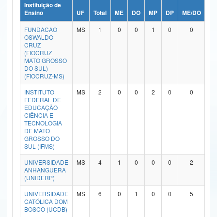
Instituição de
Ministério da Ciência, Tecnologia, Inovações e Comunicações
Ensino
UF
Total
ME
DO
MP
DP
ME/DO
MP
FUNDACAO
MS
1
0
0
1
0
0
Ministério do Meio Ambiente
OSWALDO
CRUZ
Ministério do Turismo
(FIOCRUZ
MATO GROSSO
DO SUL)
Ministério do Desenvolvimento Regional
(FIOCRUZ-MS)
Controladoria-Geral da União
INSTITUTO
MS
2
0
0
2
0
0
FEDERAL DE
EDUCAÇÃO
Ministério da Mulher, da Família e dos Direitos Humanos
CIÊNCIA E
TECNOLOGIA
Secretaria-Geral
DE MATO
GROSSO DO
SUL (IFMS)
Secretaria de Governo
UNIVERSIDADE
MS
4
1
0
0
0
2
Gabinete de Segurança Institucional
ANHANGUERA
(UNIDERP)
Advocacia-Geral da União
UNIVERSIDADE
MS
6
0
1
0
0
5
CATÓLICA DOM
Banco Central do Brasil
BOSCO (UCDB)