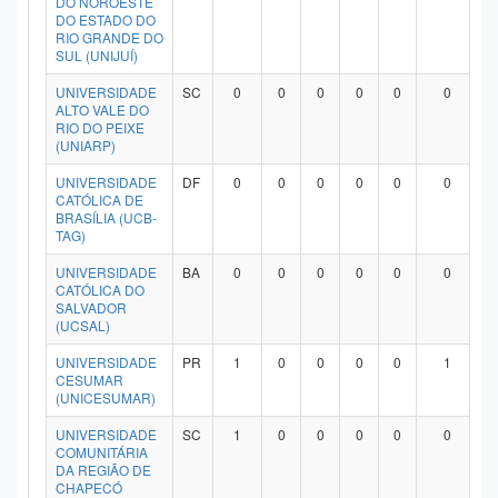
DO NOROESTE
DO ESTADO DO
RIO GRANDE DO
SUL (UNIJUÍ)
UNIVERSIDADE
SC
0
0
0
0
0
0
ALTO VALE DO
RIO DO PEIXE
(UNIARP)
UNIVERSIDADE
DF
0
0
0
0
0
0
CATÓLICA DE
BRASÍLIA (UCB-
TAG)
UNIVERSIDADE
BA
0
0
0
0
0
0
CATÓLICA DO
SALVADOR
(UCSAL)
UNIVERSIDADE
PR
1
0
0
0
0
1
CESUMAR
(UNICESUMAR)
UNIVERSIDADE
SC
1
0
0
0
0
0
COMUNITÁRIA
DA REGIÃO DE
CHAPECÓ