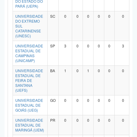
DO ESTADO DO
PARÁ (UEPA)
UNIVERSIDADE
SC
0
0
0
0
0
0
DO EXTREMO
SUL
CATARINENSE
(UNESC)
UNIVERSIDADE
SP
3
0
0
0
0
3
ESTADUAL DE
CAMPINAS
(UNICAMP)
UNIVERSIDADE
BA
1
0
1
0
0
0
ESTADUAL DE
FEIRA DE
SANTANA
(UEFS)
UNIVERSIDADE
GO
0
0
0
0
0
0
ESTADUAL DE
GOIÁS (UEG)
UNIVERSIDADE
PR
0
0
0
0
0
0
ESTADUAL DE
MARINGÁ (UEM)