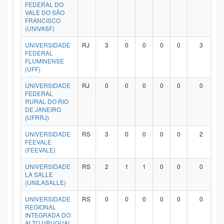
FEDERAL DO
VALE DO SÃO
FRANCISCO
(UNIVASF)
UNIVERSIDADE
RJ
3
0
0
0
0
3
FEDERAL
FLUMINENSE
(UFF)
UNIVERSIDADE
RJ
0
0
0
0
0
0
FEDERAL
RURAL DO RIO
DE JANEIRO
(UFRRJ)
UNIVERSIDADE
RS
3
0
0
0
0
2
FEEVALE
(FEEVALE)
UNIVERSIDADE
RS
2
1
1
0
0
0
LA SALLE
(UNILASALLE)
UNIVERSIDADE
RS
0
0
0
0
0
0
REGIONAL
INTEGRADA DO
ALTO URUGUAI