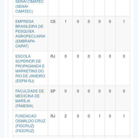
SENAI CIMATEC
Planalto
(SENAI-
CIMATEC)
EMPRESA
CE
1
0
0
0
0
1
BRASILEIRA DE
PESQUISA
AGROPECUARIA
(EMBRAPA-
CNPAT)
ESCOLA
RJ
0
0
0
0
0
0
SUPERIOR DE
PROPAGANDA E
MARKETING DO
RIO DE JANEIRO
(ESPM-RJ)
FACULDADE DE
SP
0
0
0
0
0
0
MEDICINA DE
MARÍLIA
(FAMEMA)
FUNDACAO
RJ
2
0
0
1
0
1
OSWALDO CRUZ
(FIOCRUZ)
(FIOCRUZ)