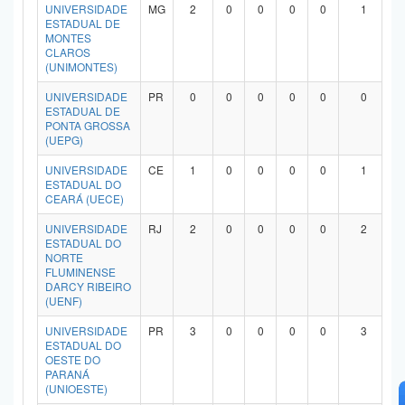
UNIVERSIDADE
MG
2
0
0
0
0
1
ESTADUAL DE
MONTES
CLAROS
(UNIMONTES)
UNIVERSIDADE
PR
0
0
0
0
0
0
ESTADUAL DE
PONTA GROSSA
(UEPG)
UNIVERSIDADE
CE
1
0
0
0
0
1
ESTADUAL DO
CEARÁ (UECE)
UNIVERSIDADE
RJ
2
0
0
0
0
2
ESTADUAL DO
NORTE
FLUMINENSE
DARCY RIBEIRO
(UENF)
UNIVERSIDADE
PR
3
0
0
0
0
3
ESTADUAL DO
OESTE DO
PARANÁ
(UNIOESTE)