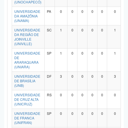
(UNOCHAPECÓ)
UNIVERSIDADE
PA
0
0
0
0
0
0
DA AMAZÔNIA
(UNAMA)
UNIVERSIDADE
SC
1
0
0
0
0
1
DA REGIÃO DE
JOINVILLE
(UNIVILLE)
UNIVERSIDADE
SP
1
0
0
0
0
1
DE
ARARAQUARA
(UNIARA)
UNIVERSIDADE
DF
3
0
0
0
0
3
DE BRASÍLIA
(UNB)
UNIVERSIDADE
RS
0
0
0
0
0
0
DE CRUZ ALTA
(UNICRUZ)
UNIVERSIDADE
SP
0
0
0
0
0
0
DE FRANCA
(UNIFRAN)