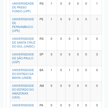
UNIVERSIDADE
RS
1
0
0
0
0
1
DE PASSO
FUNDO (UPF)
UNIVERSIDADE
PE
1
0
0
0
0
1
DE
PERNAMBUCO
(UPE)
UNIVERSIDADE
RS
0
0
0
0
0
0
DE SANTA CRUZ
DO SUL (UNISC)
UNIVERSIDADE
SP
3
0
0
0
0
3
DE SÃO PAULO
(USP)
UNIVERSIDADE
BA
1
0
1
0
0
0
DO ESTADO DA
BAHIA (UNEB)
UNIVERSIDADE
AM
0
0
0
0
0
0
DO ESTADO DO
AMAZONAS
(UEA)
UNIVERSIDADE
PA
0
0
0
0
0
0