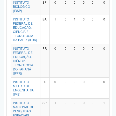
INSTITUTO
SP
0
0
0
0
0
0
BIOLÓGICO
(IBSP)
INSTITUTO
BA
1
0
1
0
0
0
FEDERAL DE
EDUCAÇÃO,
CIÊNCIA E
TECNOLOGIA
DA BAHIA (IFBA)
INSTITUTO
PR
0
0
0
0
0
0
FEDERAL DE
EDUCAÇÃO,
CIÊNCIA E
TECNOLOGIA
DO PARANÁ
(IFPR)
INSTITUTO
RJ
0
0
0
0
0
0
MILITAR DE
ENGENHARIA
(IME)
INSTITUTO
SP
1
0
0
0
0
1
NACIONAL DE
PESQUISAS
ESPACIAIS