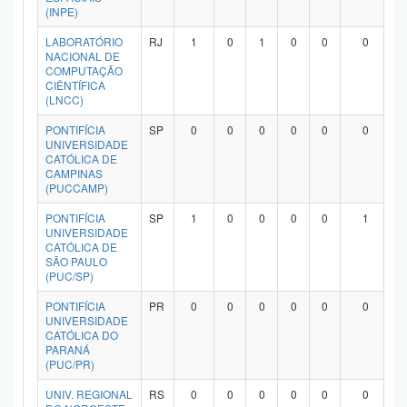
(INPE)
LABORATÓRIO
RJ
1
0
1
0
0
0
NACIONAL DE
COMPUTAÇÃO
CIÊNTÍFICA
(LNCC)
PONTIFÍCIA
SP
0
0
0
0
0
0
UNIVERSIDADE
CATÓLICA DE
CAMPINAS
(PUCCAMP)
PONTIFÍCIA
SP
1
0
0
0
0
1
UNIVERSIDADE
CATÓLICA DE
SÃO PAULO
(PUC/SP)
PONTIFÍCIA
PR
0
0
0
0
0
0
UNIVERSIDADE
CATÓLICA DO
PARANÁ
(PUC/PR)
UNIV. REGIONAL
RS
0
0
0
0
0
0