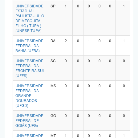
UNIVERSIDADE
SP
1
0
0
0
0
1
ESTADUAL
PAULISTA JÚLIO
DE MESQUITA
FILHO ( TUPÃ )
(UNESP-TUPÃ)
UNIVERSIDADE
BA
2
0
1
0
0
1
FEDERAL DA
BAHIA (UFBA)
UNIVERSIDADE
SC
0
0
0
0
0
0
FEDERAL DA
FRONTEIRA SUL
(UFFS)
UNIVERSIDADE
MS
0
0
0
0
0
0
FEDERAL DA
GRANDE
DOURADOS
(UFGD)
UNIVERSIDADE
GO
0
0
0
0
0
0
FEDERAL DE
GOIÁS (UFG)
UNIVERSIDADE
MT
1
0
0
0
0
1