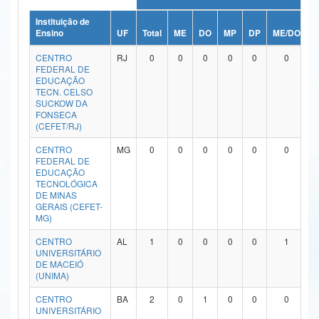
Ministério da Ciência, Tecnologia, Inovações e Comunicações
Instituição de
Ensino
UF
Total
ME
DO
MP
DP
ME/DO
M
Ministério do Meio Ambiente
CENTRO
RJ
0
0
0
0
0
0
FEDERAL DE
Ministério do Turismo
EDUCAÇÃO
TECN. CELSO
SUCKOW DA
Ministério do Desenvolvimento Regional
FONSECA
(CEFET/RJ)
Controladoria-Geral da União
CENTRO
MG
0
0
0
0
0
0
FEDERAL DE
Ministério da Mulher, da Família e dos Direitos Humanos
EDUCAÇÃO
TECNOLÓGICA
Secretaria-Geral
DE MINAS
GERAIS (CEFET-
MG)
Secretaria de Governo
CENTRO
AL
1
0
0
0
0
1
Gabinete de Segurança Institucional
UNIVERSITÁRIO
DE MACEIÓ
Advocacia-Geral da União
(UNIMA)
CENTRO
BA
2
0
1
0
0
0
Banco Central do Brasil
UNIVERSITÁRIO