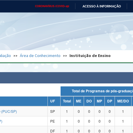
ACESSO À INFORMAÇÃO
CORONAVÍRUS (COVID-19)
Ministério da Defesa
Ministério das Relações
Mini
Exteriores
IR
PARA
O
CONTEÚDO
Ministério da Cidadania
Ministério da Saúde
Mini
Ministério do Desenvolvimento
Controladoria-Geral da União
Minis
Regional
e do
liação
Área de Conhecimento
Instituição de Ensino
Advocacia-Geral da União
Banco Central do Brasil
Plana
Total de Programas de pós-grad
UF
Total
ME
DO
MP
DP
ME/DO
 (PUC/SP)
SP
1
0
0
0
0
1
P)
PE
1
0
0
0
0
1
DF
1
0
0
0
0
1