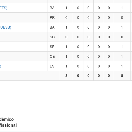
EFS)
BA
1
0
0
0
0
1
PR
0
0
0
0
0
0
(UESB)
BA
1
0
0
0
0
1
SC
0
0
0
0
0
0
SP
1
0
0
0
0
1
CE
1
0
0
0
0
1
)
ES
1
0
0
0
0
1
8
0
0
0
0
8
adêmico
fissional