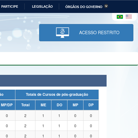
PARTICIPE
LEGISLAÇÃO
ÓRGÃOS DO GOVERNO
stério da Economia
Ministério da Infraestrutura
stério de Minas e Energia
Ministério da Ciência,
Tecnologia, Inovações e
ACESSO RESTRITO
Comunicações
tério da Mulher, da Família
Secretaria-Geral
s Direitos Humanos
lto
uação
Totais de Cursos de pós-graduação
MP/DP
Total
ME
DO
MP
DP
0
2
1
1
0
0
0
2
1
1
0
0
0
2
1
1
0
0