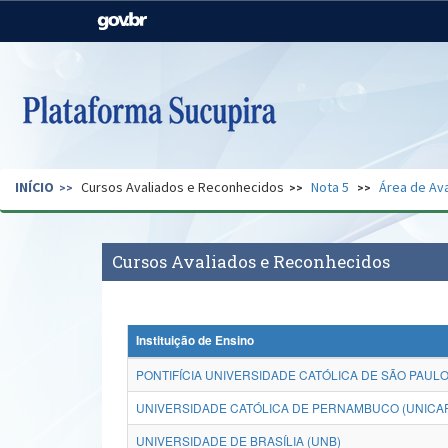
Casa Civil
Ministério da Justiça e
Segurança Pública
Ministério da Agricultura,
Ministério da Educação
Pecuária e Abastecimento
Ministério do Meio Ambiente
Ministério do Turismo
INÍCIO
Cursos Avaliados e Reconhecidos
Nota 5
Área de Ava
Secretaria de Governo
Gabinete de Segurança
Institucional
Cursos Avaliados e Reconhecidos
Instituição de Ensino
PONTIFÍCIA UNIVERSIDADE CATÓLICA DE SÃO PAULO
UNIVERSIDADE CATÓLICA DE PERNAMBUCO (UNICA
UNIVERSIDADE DE BRASÍLIA (UNB)