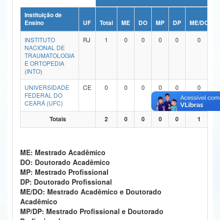
Ministério da Ciência, Tecnologia, Inovações e Comunicações
Instituição de
Ensino
UF
Total
ME
DO
MP
DP
ME/DO
Ministério do Meio Ambiente
INSTITUTO
RJ
1
0
0
0
0
0
NACIONAL DE
Ministério do Turismo
TRAUMATOLOGIA
E ORTOPEDIA
(INTO)
Ministério do Desenvolvimento Regional
UNIVERSIDADE
CE
0
0
0
0
0
0
Controladoria-Geral da União
FEDERAL DO
CEARÁ (UFC)
Ministério da Mulher, da Família e dos Direitos Humanos
Totais
2
0
0
0
0
1
Secretaria-Geral
Secretaria de Governo
ME: Mestrado Acadêmico
DO: Doutorado Acadêmico
Gabinete de Segurança Institucional
MP: Mestrado Profissional
DP: Doutorado Profissional
Advocacia-Geral da União
ME/DO: Mestrado Acadêmico e Doutorado
Acadêmico
Banco Central do Brasil
MP/DP: Mestrado Profissional e Doutorado