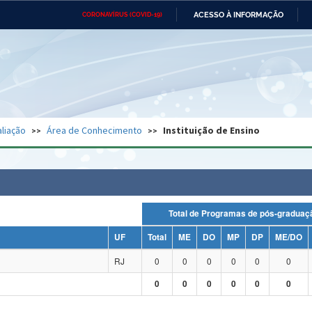
ACESSO À INFORMAÇÃO
CORONAVÍRUS (COVID-19)
Ministério da Defesa
Ministério das Relações
Mini
Exteriores
IR
PARA
O
CONTEÚDO
Ministério da Cidadania
Ministério da Saúde
Mini
Ministério do Desenvolvimento
Controladoria-Geral da União
Minis
Regional
e do
liação
Área de Conhecimento
Instituição de Ensino
Advocacia-Geral da União
Banco Central do Brasil
Plana
Total de Programas de pós-grad
UF
Total
ME
DO
MP
DP
ME/DO
RJ
0
0
0
0
0
0
0
0
0
0
0
0