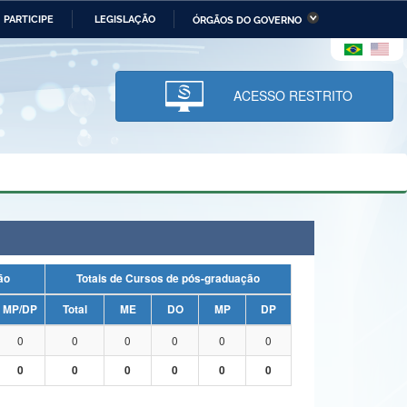
PARTICIPE
LEGISLAÇÃO
ÓRGÃOS DO GOVERNO
stério da Economia
Ministério da Infraestrutura
stério de Minas e Energia
Ministério da Ciência,
Tecnologia, Inovações e
ACESSO RESTRITO
Comunicações
tério da Mulher, da Família
Secretaria-Geral
s Direitos Humanos
lto
uação
Totais de Cursos de pós-graduação
MP/DP
Total
ME
DO
MP
DP
0
0
0
0
0
0
0
0
0
0
0
0