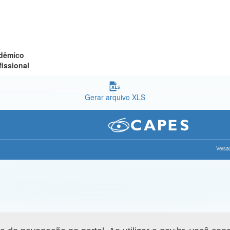
adêmico
fissional
Gerar arquivo XLS
Versão