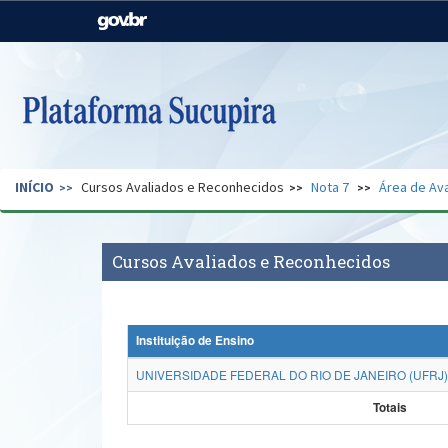
Casa Civil
Ministério da Justiça e
Segurança Pública
Ministério da Agricultura,
Ministério da Educação
Pecuária e Abastecimento
Ministério do Meio Ambiente
Ministério do Turismo
INÍCIO
Cursos Avaliados e Reconhecidos
Nota 7
Área de Ava
Secretaria de Governo
Gabinete de Segurança
Institucional
Cursos Avaliados e Reconhecidos
Instituição de Ensino
UNIVERSIDADE FEDERAL DO RIO DE JANEIRO (UFRJ)
Totais