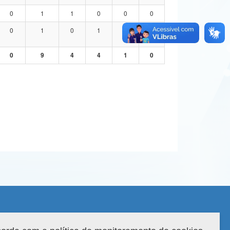
0
1
1
0
0
0
0
1
0
1
0
0
0
9
4
4
1
0
 do sistema: 3.88.9
Copyright 2022 Capes. Todos os direitos reservados.