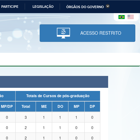
PARTICIPE
LEGISLAÇÃO
ÓRGÃOS DO GOVERNO
stério da Economia
Ministério da Infraestrutura
stério de Minas e Energia
Ministério da Ciência,
Tecnologia, Inovações e
ACESSO RESTRITO
Comunicações
tério da Mulher, da Família
Secretaria-Geral
s Direitos Humanos
lto
uação
Totais de Cursos de pós-graduação
MP/DP
Total
ME
DO
MP
DP
0
3
1
1
1
0
0
2
1
1
0
0
0
2
1
1
0
0