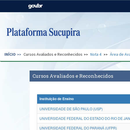
Casa Civil
Ministério da Justiça e
Segurança Pública
Ministério da Agricultura,
Ministério da Educação
Pecuária e Abastecimento
Ministério do Meio Ambiente
Ministério do Turismo
INÍCIO
Cursos Avaliados e Reconhecidos
Nota 4
Área de Ava
Secretaria de Governo
Gabinete de Segurança
Institucional
Cursos Avaliados e Reconhecidos
Instituição de Ensino
UNIVERSIDADE DE SÃO PAULO (USP)
UNIVERSIDADE FEDERAL DO ESTADO DO RIO DE JANE
UNIVERSIDADE FEDERAL DO PARANÁ (UFPR)