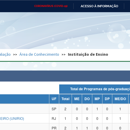
ACESSO À INFORMAÇÃO
CORONAVÍRUS (COVID-19)
Ministério da Defesa
Ministério das Relações
Mini
Exteriores
IR
PARA
O
CONTEÚDO
Ministério da Cidadania
Ministério da Saúde
Mini
Ministério do Desenvolvimento
Controladoria-Geral da União
Minis
Regional
e do
liação
Área de Conhecimento
Instituição de Ensino
Advocacia-Geral da União
Banco Central do Brasil
Plana
Total de Programas de pós-grad
UF
Total
ME
DO
MP
DP
ME/DO
SP
2
0
0
1
0
1
IRO (UNIRIO)
RJ
1
0
0
0
0
1
PR
2
1
1
0
0
0