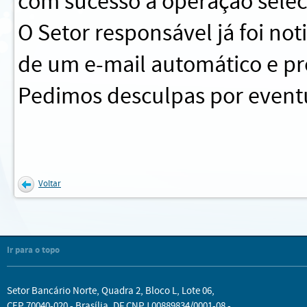
com sucesso a operação sele
O Setor responsável já foi no
de um e-mail automático e pr
Pedimos desculpas por eventu
Voltar
Ir para o topo
Setor Bancário Norte, Quadra 2, Bloco L, Lote 06,
CEP 70040-020 - Brasília, DF CNPJ 00889834/0001-08 -