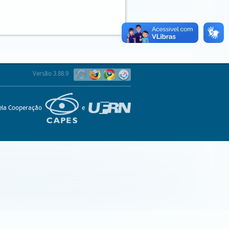
Versão 3.88.9
pela Cooperação
e