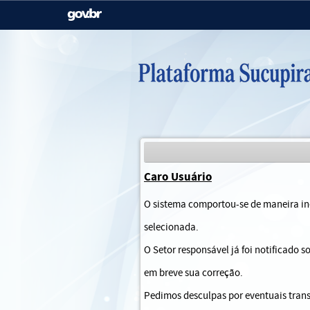
Casa Civil
Ministério da Justiça e
Segurança Pública
Ministério da Agricultura,
Ministério da Educação
Pecuária e Abastecimento
Ministério do Meio Ambiente
Ministério do Turismo
Caro Usuário
Secretaria de Governo
Gabinete de Segurança
O sistema comportou-se de maneira ine
Institucional
selecionada.
O Setor responsável já foi notificado 
em breve sua correção.
Pedimos desculpas por eventuais trans