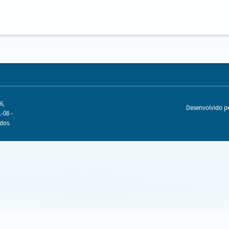
6,
Desenvolvido 
-08 -
dos.