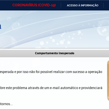
CORONAVÍRUS (COVID-19)
ACESSO À INFORMAÇÃO
Ministério da Defesa
Ministério das Relações
Mini
IR
Exteriores
PARA
O
CONTEÚDO
Ministério da Cidadania
Ministério da Saúde
Mini
Ministério do Desenvolvimento
Controladoria-Geral da União
Minis
Comportamento Inesperado
Regional
e do
Advocacia-Geral da União
Banco Central do Brasil
Plana
sperada e por isso não foi possível realizar com sucesso a operação
sobre este problema através de um e-mail automático e providenciará
tornos...