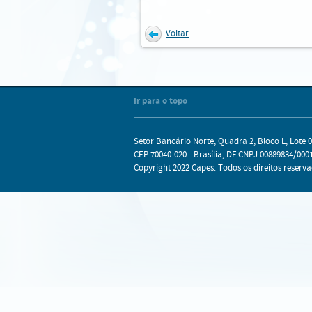
Voltar
Internet Explorer
Mozilla Firefox
Chrome
Safari
Ir para o topo
Setor Bancário Norte, Quadra 2, Bloco L, Lote 0
CEP 70040-020 - Brasília, DF CNPJ 00889834/0001
Copyright 2022 Capes. Todos os direitos reserva