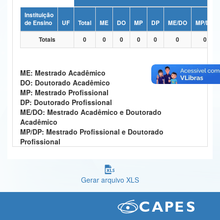
Ministério da Ciência, Tecnologia, Inovações e Comunicações
Instituição
de Ensino
UF
Total
ME
DO
MP
DP
ME/DO
MP/DP
Ministério do Meio Ambiente
Totais
0
0
0
0
0
0
0
Ministério do Turismo
Ministério do Desenvolvimento Regional
ME: Mestrado Acadêmico
DO: Doutorado Acadêmico
Controladoria-Geral da União
MP: Mestrado Profissional
DP: Doutorado Profissional
Ministério da Mulher, da Família e dos Direitos Humanos
ME/DO: Mestrado Acadêmico e Doutorado
Acadêmico
Secretaria-Geral
MP/DP: Mestrado Profissional e Doutorado
Profissional
Secretaria de Governo
Gabinete de Segurança Institucional
Gerar arquivo XLS
Advocacia-Geral da União
Banco Central do Brasil