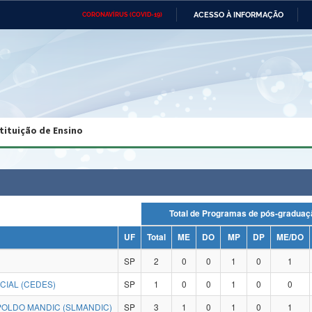
ACESSO À INFORMAÇÃO
CORONAVÍRUS (COVID-19)
Ministério da Defesa
Ministério das Relações
Mini
Exteriores
IR
PARA
O
CONTEÚDO
Ministério da Cidadania
Ministério da Saúde
Mini
Ministério do Desenvolvimento
Controladoria-Geral da União
Minis
Regional
e do
tituição de Ensino
Advocacia-Geral da União
Banco Central do Brasil
Plana
Total de Programas de pós-grad
UF
Total
ME
DO
MP
DP
ME/DO
SP
2
0
0
1
0
1
CIAL (CEDES)
SP
1
0
0
1
0
0
OLDO MANDIC (SLMANDIC)
SP
3
1
0
1
0
1