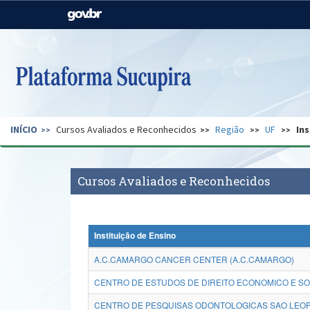
Casa Civil
Ministério da Justiça e
Segurança Pública
Ministério da Agricultura,
Ministério da Educação
Pecuária e Abastecimento
Ministério do Meio Ambiente
Ministério do Turismo
INÍCIO
Cursos Avaliados e Reconhecidos
Região
UF
Ins
Secretaria de Governo
Gabinete de Segurança
Institucional
Cursos Avaliados e Reconhecidos
Instituição de Ensino
A.C.CAMARGO CANCER CENTER (A.C.CAMARGO)
CENTRO DE ESTUDOS DE DIREITO ECONOMICO E SO
CENTRO DE PESQUISAS ODONTOLOGICAS SAO LEOP