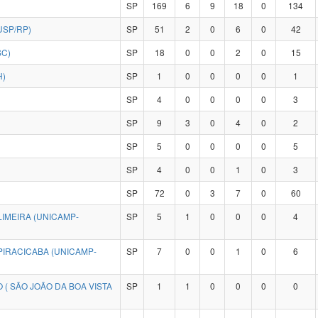
SP
169
6
9
18
0
134
USP/RP)
SP
51
2
0
6
0
42
SC)
SP
18
0
0
2
0
15
H)
SP
1
0
0
0
0
1
SP
4
0
0
0
0
3
SP
9
3
0
4
0
2
SP
5
0
0
0
0
5
SP
4
0
0
1
0
3
SP
72
0
3
7
0
60
IMEIRA (UNICAMP-
SP
5
1
0
0
0
4
PIRACICABA (UNICAMP-
SP
7
0
0
1
0
6
 ( SÃO JOÃO DA BOA VISTA
SP
1
1
0
0
0
0