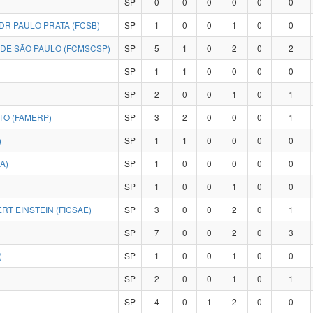
SP
0
0
0
0
0
0
DR PAULO PRATA (FCSB)
SP
1
0
0
1
0
0
 DE SÃO PAULO (FCMSCSP)
SP
5
1
0
2
0
2
SP
1
1
0
0
0
0
SP
2
0
0
1
0
1
TO (FAMERP)
SP
3
2
0
0
0
1
)
SP
1
1
0
0
0
0
A)
SP
1
0
0
0
0
0
SP
1
0
0
1
0
0
RT EINSTEIN (FICSAE)
SP
3
0
0
2
0
1
SP
7
0
0
2
0
3
)
SP
1
0
0
1
0
0
SP
2
0
0
1
0
1
SP
4
0
1
2
0
0