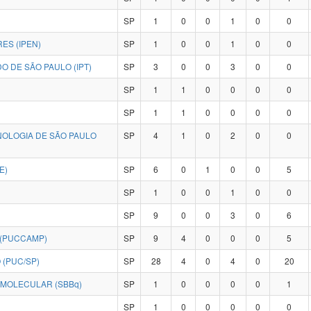
SP
1
0
0
1
0
0
ES (IPEN)
SP
1
0
0
1
0
0
O DE SÃO PAULO (IPT)
SP
3
0
0
3
0
0
SP
1
1
0
0
0
0
SP
1
1
0
0
0
0
NOLOGIA DE SÃO PAULO
SP
4
1
0
2
0
0
E)
SP
6
0
1
0
0
5
SP
1
0
0
1
0
0
SP
9
0
0
3
0
6
 (PUCCAMP)
SP
9
4
0
0
0
5
 (PUC/SP)
SP
28
4
0
4
0
20
SOCIEDADE BRASILEIRA DE BIOQUÍMICA E BIOLOGIA MOLECULAR (SBBq)
SP
1
0
0
0
0
1
SP
1
0
0
0
0
0