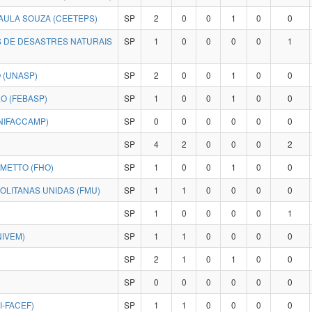
ULA SOUZA (CEETEPS)
SP
2
0
0
1
0
0
 DE DESASTRES NATURAIS
SP
1
0
0
0
0
1
 (UNASP)
SP
2
0
0
1
0
0
O (FEBASP)
SP
1
0
0
1
0
0
NIFACCAMP)
SP
0
0
0
0
0
0
SP
4
2
0
0
0
2
METTO (FHO)
SP
1
0
0
1
0
0
LITANAS UNIDAS (FMU)
SP
1
1
0
0
0
0
SP
1
0
0
0
0
1
NIVEM)
SP
1
1
0
0
0
0
SP
2
1
0
1
0
0
SP
0
0
0
0
0
0
I-FACEF)
SP
1
1
0
0
0
0