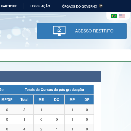
PARTICIPE
LEGISLAÇÃO
ÓRGÃOS DO GOVERNO
stério da Economia
Ministério da Infraestrutura
stério de Minas e Energia
Ministério da Ciência,
Tecnologia, Inovações e
ACESSO RESTRITO
Comunicações
tério da Mulher, da Família
Secretaria-Geral
s Direitos Humanos
lto
uação
Totais de Cursos de pós-graduação
MP/DP
Total
ME
DO
MP
DP
0
3
1
1
1
0
0
1
0
0
1
0
0
4
2
1
1
0