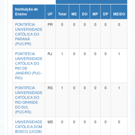
Ministério da Ciência, Tecnologia, Inovações e Comunicações
Instituição de
Ensino
UF
Total
ME
DO
MP
DP
ME/DO
MP
Ministério do Meio Ambiente
PONTIFÍCIA
PR
0
0
0
0
0
0
UNIVERSIDADE
Ministério do Turismo
CATÓLICA DO
PARANÁ
(PUC/PR)
Ministério do Desenvolvimento Regional
PONTIFÍCIA
RJ
1
0
0
0
0
1
Controladoria-Geral da União
UNIVERSIDADE
CATÓLICA DO
RIO DE
Ministério da Mulher, da Família e dos Direitos Humanos
JANEIRO (PUC-
RIO)
Secretaria-Geral
PONTIFÍCIA
RS
1
0
0
0
0
1
Secretaria de Governo
UNIVERSIDADE
CATÓLICA DO
RIO GRANDE
Gabinete de Segurança Institucional
DO SUL
(PUC/RS)
Advocacia-Geral da União
UNIVERSIDADE
MS
0
0
0
0
0
0
CATÓLICA DOM
Banco Central do Brasil
BOSCO (UCDB)