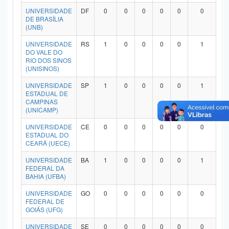
Planalto
UNIVERSIDADE
DF
0
0
0
0
0
0
DE BRASÍLIA
(UNB)
UNIVERSIDADE
RS
1
0
0
0
0
1
DO VALE DO
RIO DOS SINOS
(UNISINOS)
UNIVERSIDADE
SP
1
0
0
0
0
1
ESTADUAL DE
CAMPINAS
(UNICAMP)
UNIVERSIDADE
CE
0
0
0
0
0
0
ESTADUAL DO
CEARÁ (UECE)
UNIVERSIDADE
BA
1
0
0
0
0
1
FEDERAL DA
BAHIA (UFBA)
UNIVERSIDADE
GO
0
0
0
0
0
0
FEDERAL DE
GOIÁS (UFG)
UNIVERSIDADE
SE
0
0
0
0
0
0