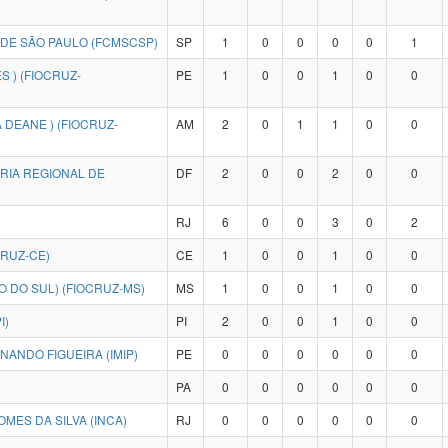
 DE SÃO PAULO (FCMSCSP)
SP
1
0
0
0
0
1
 ) (FIOCRUZ-
PE
1
0
0
1
0
0
 DEANE ) (FIOCRUZ-
AM
2
0
1
1
0
0
RIA REGIONAL DE
DF
2
0
0
2
0
0
RJ
6
0
0
3
0
2
RUZ-CE)
CE
1
0
0
1
0
0
DO SUL) (FIOCRUZ-MS)
MS
1
0
0
1
0
0
I)
PI
2
0
0
1
0
0
ANDO FIGUEIRA (IMIP)
PE
0
0
0
0
0
0
PA
0
0
0
0
0
0
MES DA SILVA (INCA)
RJ
0
0
0
0
0
0