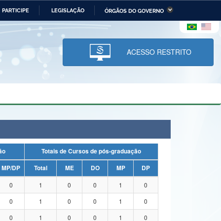
PARTICIPE
LEGISLAÇÃO
ÓRGÃOS DO GOVERNO
stério da Economia
Ministério da Infraestrutura
stério de Minas e Energia
Ministério da Ciência,
Tecnologia, Inovações e
ACESSO RESTRITO
Comunicações
tério da Mulher, da Família
Secretaria-Geral
s Direitos Humanos
lto
uação
Totais de Cursos de pós-graduação
MP/DP
Total
ME
DO
MP
DP
0
1
0
0
1
0
0
1
0
0
1
0
0
1
0
0
1
0