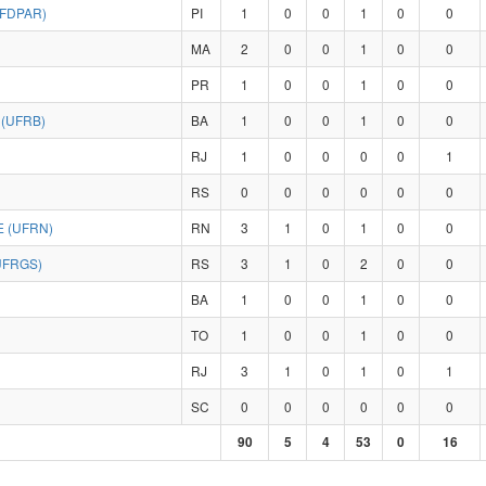
UFDPAR)
PI
1
0
0
1
0
0
MA
2
0
0
1
0
0
PR
1
0
0
1
0
0
(UFRB)
BA
1
0
0
1
0
0
RJ
1
0
0
0
0
1
RS
0
0
0
0
0
0
 (UFRN)
RN
3
1
0
1
0
0
UFRGS)
RS
3
1
0
2
0
0
BA
1
0
0
1
0
0
TO
1
0
0
1
0
0
RJ
3
1
0
1
0
1
SC
0
0
0
0
0
0
90
5
4
53
0
16