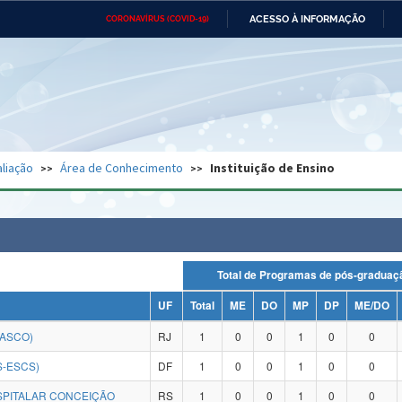
ACESSO À INFORMAÇÃO
CORONAVÍRUS (COVID-19)
Ministério da Defesa
Ministério das Relações
Mini
Exteriores
IR
PARA
O
CONTEÚDO
Ministério da Cidadania
Ministério da Saúde
Mini
Ministério do Desenvolvimento
Controladoria-Geral da União
Minis
Regional
e do
liação
Área de Conhecimento
Instituição de Ensino
Advocacia-Geral da União
Banco Central do Brasil
Plana
Total de Programas de pós-grad
UF
Total
ME
DO
MP
DP
ME/DO
RASCO)
RJ
1
0
0
1
0
0
S-ESCS)
DF
1
0
0
1
0
0
SPITALAR CONCEIÇÃO
RS
1
0
0
1
0
0