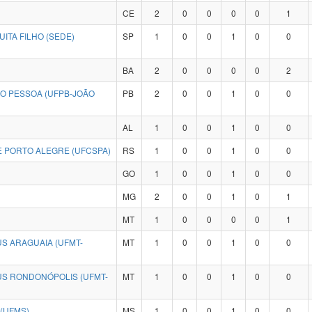
CE
2
0
0
0
0
1
ITA FILHO (SEDE)
SP
1
0
0
1
0
0
BA
2
0
0
0
0
2
ÃO PESSOA (UFPB-JOÃO
PB
2
0
0
1
0
0
AL
1
0
0
1
0
0
E PORTO ALEGRE (UFCSPA)
RS
1
0
0
1
0
0
GO
1
0
0
1
0
0
MG
2
0
0
1
0
1
MT
1
0
0
0
0
1
S ARAGUAIA (UFMT-
MT
1
0
0
1
0
0
US RONDONÓPOLIS (UFMT-
MT
1
0
0
1
0
0
(UFMS)
MS
1
0
0
1
0
0