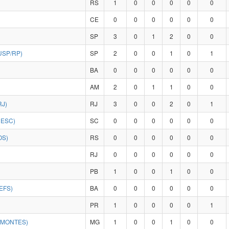
RS
1
0
0
0
0
0
CE
0
0
0
0
0
0
SP
3
0
1
2
0
0
USP/RP)
SP
2
0
0
1
0
1
BA
0
0
0
0
0
0
AM
2
0
1
1
0
0
RJ)
RJ
3
0
0
2
0
1
NESC)
SC
0
0
0
0
0
0
OS)
RS
0
0
0
0
0
0
RJ
0
0
0
0
0
0
PB
1
0
0
1
0
0
EFS)
BA
0
0
0
0
0
0
PR
1
0
0
0
0
1
IMONTES)
MG
1
0
0
1
0
0