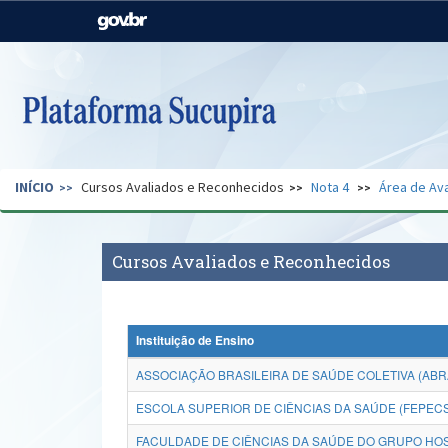
Casa Civil
Ministério da Justiça e
Segurança Pública
Ministério da Agricultura,
Ministério da Educação
Pecuária e Abastecimento
Ministério do Meio Ambiente
Ministério do Turismo
INÍCIO
Cursos Avaliados e Reconhecidos
Nota 4
Área de Ava
Secretaria de Governo
Gabinete de Segurança
Institucional
Cursos Avaliados e Reconhecidos
Instituição de Ensino
ASSOCIAÇÃO BRASILEIRA DE SAÚDE COLETIVA (AB
ESCOLA SUPERIOR DE CIÊNCIAS DA SAÚDE (FEPEC
FACULDADE DE CIÊNCIAS DA SAÚDE DO GRUPO HO