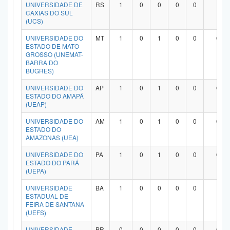
UNIVERSIDADE DE
RS
1
0
0
0
0
1
CAXIAS DO SUL
(UCS)
UNIVERSIDADE DO
MT
1
0
1
0
0
0
ESTADO DE MATO
GROSSO (UNEMAT-
BARRA DO
BUGRES)
UNIVERSIDADE DO
AP
1
0
1
0
0
0
ESTADO DO AMAPÁ
(UEAP)
UNIVERSIDADE DO
AM
1
0
1
0
0
0
ESTADO DO
AMAZONAS (UEA)
UNIVERSIDADE DO
PA
1
0
1
0
0
0
ESTADO DO PARÁ
(UEPA)
UNIVERSIDADE
BA
1
0
0
0
0
1
ESTADUAL DE
FEIRA DE SANTANA
(UEFS)
UNIVERSIDADE
PR
0
0
0
0
0
0