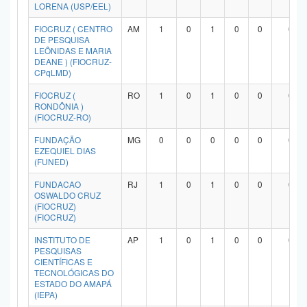
LORENA (USP/EEL)
FIOCRUZ ( CENTRO
AM
1
0
1
0
0
0
DE PESQUISA
LEÔNIDAS E MARIA
DEANE ) (FIOCRUZ-
CPqLMD)
FIOCRUZ (
RO
1
0
1
0
0
0
RONDÔNIA )
(FIOCRUZ-RO)
FUNDAÇÃO
MG
0
0
0
0
0
0
EZEQUIEL DIAS
(FUNED)
FUNDACAO
RJ
1
0
1
0
0
0
OSWALDO CRUZ
(FIOCRUZ)
(FIOCRUZ)
INSTITUTO DE
AP
1
0
1
0
0
0
PESQUISAS
CIENTÍFICAS E
TECNOLÓGICAS DO
ESTADO DO AMAPÁ
(IEPA)