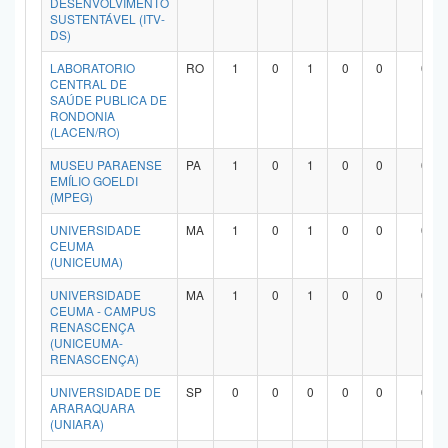
DESENVOLVIMENTO
SUSTENTÁVEL (ITV-
DS)
LABORATORIO
RO
1
0
1
0
0
0
CENTRAL DE
SAÚDE PUBLICA DE
RONDONIA
(LACEN/RO)
MUSEU PARAENSE
PA
1
0
1
0
0
0
EMÍLIO GOELDI
(MPEG)
UNIVERSIDADE
MA
1
0
1
0
0
0
CEUMA
(UNICEUMA)
UNIVERSIDADE
MA
1
0
1
0
0
0
CEUMA - CAMPUS
RENASCENÇA
(UNICEUMA-
RENASCENÇA)
UNIVERSIDADE DE
SP
0
0
0
0
0
0
ARARAQUARA
(UNIARA)