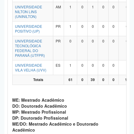
UNIVERSIDADE
AM
1
0
1
0
0
0
NILTON LINS
(UNINILTON)
UNIVERSIDADE
PR
1
0
0
0
0
0
POSITIVO (UP)
UNIVERSIDADE
PR
0
0
0
0
0
0
TECNOLÓGICA
FEDERAL DO
PARANÁ (UTFPR)
UNIVERSIDADE
ES
1
0
0
0
0
1
VILA VELHA (UVV)
Totais
61
0
39
0
0
19
ME: Mestrado Acadêmico
DO: Doutorado Acadêmico
MP: Mestrado Profissional
DP: Doutorado Profissional
ME/DO: Mestrado Acadêmico e Doutorado
Acadêmico