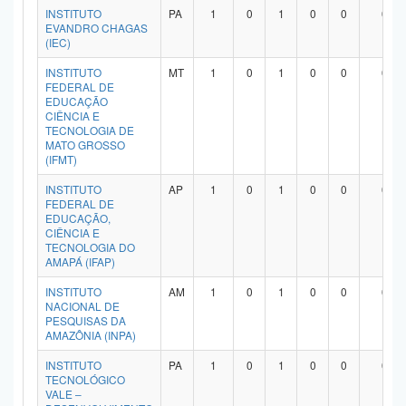
INSTITUTO
PA
1
0
1
0
0
0
EVANDRO CHAGAS
(IEC)
INSTITUTO
MT
1
0
1
0
0
0
FEDERAL DE
EDUCAÇÃO
CIÊNCIA E
TECNOLOGIA DE
MATO GROSSO
(IFMT)
INSTITUTO
AP
1
0
1
0
0
0
FEDERAL DE
EDUCAÇÃO,
CIÊNCIA E
TECNOLOGIA DO
AMAPÁ (IFAP)
INSTITUTO
AM
1
0
1
0
0
0
NACIONAL DE
PESQUISAS DA
AMAZÔNIA (INPA)
INSTITUTO
PA
1
0
1
0
0
0
TECNOLÓGICO
VALE –