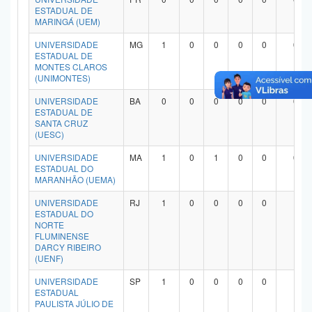
ESTADUAL DE
MARINGÁ (UEM)
UNIVERSIDADE
MG
1
0
0
0
0
0
ESTADUAL DE
MONTES CLAROS
(UNIMONTES)
UNIVERSIDADE
BA
0
0
0
0
0
0
ESTADUAL DE
SANTA CRUZ
(UESC)
UNIVERSIDADE
MA
1
0
1
0
0
0
ESTADUAL DO
MARANHÃO (UEMA)
UNIVERSIDADE
RJ
1
0
0
0
0
1
ESTADUAL DO
NORTE
FLUMINENSE
DARCY RIBEIRO
(UENF)
UNIVERSIDADE
SP
1
0
0
0
0
1
ESTADUAL
PAULISTA JÚLIO DE