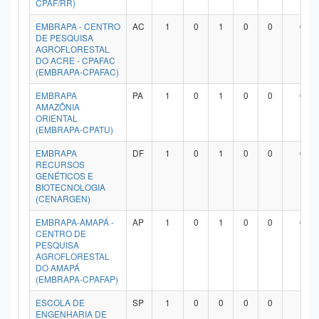
CPAF/RR)
Planalto
EMBRAPA - CENTRO
AC
1
0
1
0
0
0
DE PESQUISA
AGROFLORESTAL
DO ACRE - CPAFAC
(EMBRAPA-CPAFAC)
EMBRAPA
PA
1
0
1
0
0
0
AMAZÔNIA
ORIENTAL
(EMBRAPA-CPATU)
EMBRAPA
DF
1
0
1
0
0
0
RECURSOS
GENÉTICOS E
BIOTECNOLOGIA
(CENARGEN)
EMBRAPA-AMAPÁ -
AP
1
0
1
0
0
0
CENTRO DE
PESQUISA
AGROFLORESTAL
DO AMAPÁ
(EMBRAPA-CPAFAP)
ESCOLA DE
SP
1
0
0
0
0
1
ENGENHARIA DE