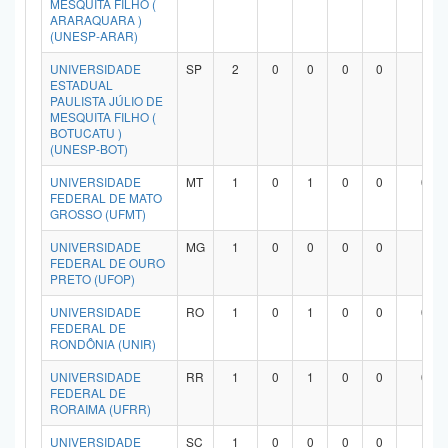
MESQUITA FILHO (
ARARAQUARA )
(UNESP-ARAR)
UNIVERSIDADE
SP
2
0
0
0
0
1
ESTADUAL
PAULISTA JÚLIO DE
MESQUITA FILHO (
BOTUCATU )
(UNESP-BOT)
UNIVERSIDADE
MT
1
0
1
0
0
0
FEDERAL DE MATO
GROSSO (UFMT)
UNIVERSIDADE
MG
1
0
0
0
0
1
FEDERAL DE OURO
PRETO (UFOP)
UNIVERSIDADE
RO
1
0
1
0
0
0
FEDERAL DE
RONDÔNIA (UNIR)
UNIVERSIDADE
RR
1
0
1
0
0
0
FEDERAL DE
RORAIMA (UFRR)
UNIVERSIDADE
SC
1
0
0
0
0
1