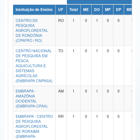
Ministério da Ciência, Tecnologia, Inovações e Comunicações
Instituição de Ensino
UF
Total
ME
DO
MP
DP
ME/DO
CENTRO DE
RO
1
0
1
0
0
0
Ministério do Meio Ambiente
PESQUISA
AGROFLORESTAL
Ministério do Turismo
DE RONDÔNIA
(CPAFRO / RO)
Ministério do Desenvolvimento Regional
CENTRO NACIONAL
TO
1
0
1
0
0
0
DE PESQUISA EM
Controladoria-Geral da União
PESCA,
AQUICULTURA E
SISTEMAS
Ministério da Mulher, da Família e dos Direitos Humanos
AGRÍCOLAS
(EMBRAPA CNPASA)
Secretaria-Geral
EMBRAPA -
AM
1
0
1
0
0
0
Secretaria de Governo
AMAZÔNIA
OCIDENTAL
(EMBRAPA-CPAA)
Gabinete de Segurança Institucional
EMBRAPA - CENTRO
RR
1
0
1
0
0
0
Advocacia-Geral da União
DE PESQUISA
AGROFLORESTAL
DE RORAIMA
Banco Central do Brasil
(EMBRAPA-