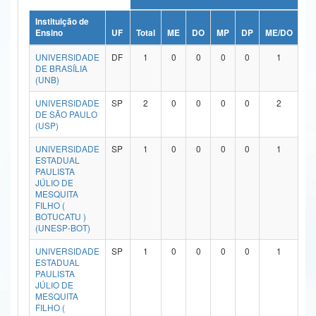
Ministério da Ciência, Tecnologia, Inovações e Comunicações
Instituição de
Ensino
UF
Total
ME
DO
MP
DP
ME/DO
MP
Ministério do Meio Ambiente
UNIVERSIDADE
DF
1
0
0
0
0
1
DE BRASÍLIA
Ministério do Turismo
(UNB)
UNIVERSIDADE
SP
2
0
0
0
0
2
Ministério do Desenvolvimento Regional
DE SÃO PAULO
(USP)
Controladoria-Geral da União
UNIVERSIDADE
SP
1
0
0
0
0
1
Ministério da Mulher, da Família e dos Direitos Humanos
ESTADUAL
PAULISTA
JÚLIO DE
Secretaria-Geral
MESQUITA
FILHO (
Secretaria de Governo
BOTUCATU )
(UNESP-BOT)
Gabinete de Segurança Institucional
UNIVERSIDADE
SP
1
0
0
0
0
1
ESTADUAL
Advocacia-Geral da União
PAULISTA
JÚLIO DE
MESQUITA
Banco Central do Brasil
FILHO (