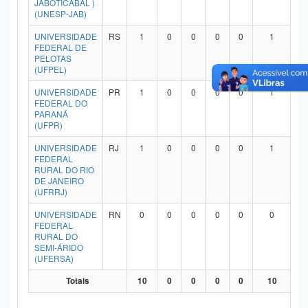
JABOTICABAL )
Planalto
(UNESP-JAB)
UNIVERSIDADE
RS
1
0
0
0
0
1
FEDERAL DE
PELOTAS
(UFPEL)
UNIVERSIDADE
PR
1
0
0
0
0
1
FEDERAL DO
PARANÁ
(UFPR)
UNIVERSIDADE
RJ
1
0
0
0
0
1
FEDERAL
RURAL DO RIO
DE JANEIRO
(UFRRJ)
UNIVERSIDADE
RN
0
0
0
0
0
0
FEDERAL
RURAL DO
SEMI-ÁRIDO
(UFERSA)
Totais
10
0
0
0
0
10