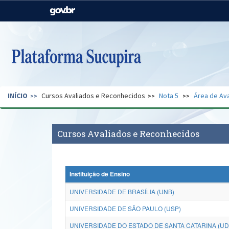
Casa Civil
Ministério da Justiça e
Segurança Pública
Ministério da Agricultura,
Ministério da Educação
Pecuária e Abastecimento
Ministério do Meio Ambiente
Ministério do Turismo
INÍCIO
Cursos Avaliados e Reconhecidos
Nota 5
Área de Ava
Secretaria de Governo
Gabinete de Segurança
Institucional
Cursos Avaliados e Reconhecidos
Instituição de Ensino
UNIVERSIDADE DE BRASÍLIA (UNB)
UNIVERSIDADE DE SÃO PAULO (USP)
UNIVERSIDADE DO ESTADO DE SANTA CATARINA (U