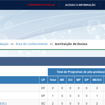
ACESSO À INFORMAÇÃO
CORONAVÍRUS (COVID-19)
Ministério da Defesa
Ministério das Relações
Mini
Exteriores
IR
PARA
O
CONTEÚDO
Ministério da Cidadania
Ministério da Saúde
Mini
Ministério do Desenvolvimento
Controladoria-Geral da União
Minis
Regional
e do
liação
Área de Conhecimento
Instituição de Ensino
Advocacia-Geral da União
Banco Central do Brasil
Plana
Total de Programas de pós-grad
UF
Total
ME
DO
MP
DP
ME/DO
DF
2
0
0
0
0
2
SP
1
0
0
0
0
1
DESC)
SC
2
0
0
0
0
2