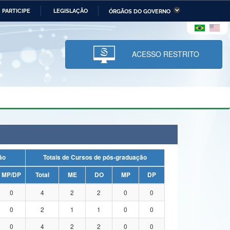
PARTICIPE
LEGISLAÇÃO
ÓRGÃOS DO GOVERNO
stério da Economia
Ministério da Infraestrutura
stério de Minas e Energia
Ministério da Ciência,
Tecnologia, Inovações e
ACESSO RESTRITO
Comunicações
tério da Mulher, da Família
Secretaria-Geral
s Direitos Humanos
lto
uação
Totais de Cursos de pós-graduação
MP/DP
Total
ME
DO
MP
DP
0
4
2
2
0
0
0
2
1
1
0
0
0
4
2
2
0
0