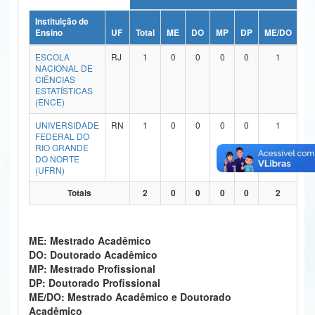
Ministério da Ciência, Tecnologia, Inovações e Comunicações
Instituição de
Ensino
UF
Total
ME
DO
MP
DP
ME/DO
MP
Ministério do Meio Ambiente
ESCOLA
RJ
1
0
0
0
0
1
NACIONAL DE
Ministério do Turismo
CIÊNCIAS
ESTATÍSTICAS
(ENCE)
Ministério do Desenvolvimento Regional
UNIVERSIDADE
RN
1
0
0
0
0
1
Controladoria-Geral da União
FEDERAL DO
RIO GRANDE
DO NORTE
Ministério da Mulher, da Família e dos Direitos Humanos
(UFRN)
Secretaria-Geral
Totais
2
0
0
0
0
2
Secretaria de Governo
ME: Mestrado Acadêmico
Gabinete de Segurança Institucional
DO: Doutorado Acadêmico
MP: Mestrado Profissional
Advocacia-Geral da União
DP: Doutorado Profissional
ME/DO: Mestrado Acadêmico e Doutorado
Banco Central do Brasil
Acadêmico