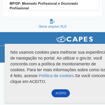
MP/DP: Mestrado Profissional e Doutorado
Planalto
Profissional
Gerar arquivo XLS
Compatibilidade
Nós usamos cookies para melhorar sua experiênc
de navegação no portal. Ao utilizar o gov.br, você
Versão do sistema: 3.88.9
Copyright 2022 Capes. Todos os direitos reservados.
concorda com a política de monitoramento de
cookies. Para ter mais informações sobre como is
é feito, acesse
Política de cookies
.Se você concor
clique em ACEITO.
ACEITO