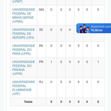
(UFMT)
Planalto
UNIVERSIDADE
MG
0
0
0
0
0
0
FEDERAL DE
MINAS GERAIS
(UFMG)
UNIVERSIDADE
SE
0
0
0
0
0
0
FEDERAL DE
SERGIPE (UFS)
UNIVERSIDADE
PA
0
0
0
0
0
0
FEDERAL DO
PARÁ (UFPA)
UNIVERSIDADE
PR
1
0
0
0
0
1
FEDERAL DO
PARANÁ
(UFPR)
UNIVERSIDADE
RJ
0
0
0
0
0
0
FEDERAL
FLUMINENSE
(UFF)
Totais
6
0
0
0
0
6