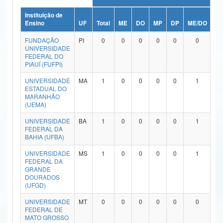
Ministério da Ciência, Tecnologia, Inovações e Comunicações
Instituição de
Ensino
UF
Total
ME
DO
MP
DP
ME/DO
M
Ministério do Meio Ambiente
FUNDAÇÃO
PI
0
0
0
0
0
0
UNIVERSIDADE
Ministério do Turismo
FEDERAL DO
PIAUÍ (FUFPI)
Ministério do Desenvolvimento Regional
UNIVERSIDADE
MA
1
0
0
0
0
1
ESTADUAL DO
Controladoria-Geral da União
MARANHÃO
(UEMA)
Ministério da Mulher, da Família e dos Direitos Humanos
UNIVERSIDADE
BA
1
0
0
0
0
1
FEDERAL DA
Secretaria-Geral
BAHIA (UFBA)
Secretaria de Governo
UNIVERSIDADE
MS
1
0
0
0
0
1
FEDERAL DA
GRANDE
Gabinete de Segurança Institucional
DOURADOS
(UFGD)
Advocacia-Geral da União
UNIVERSIDADE
MT
0
0
0
0
0
0
FEDERAL DE
Banco Central do Brasil
MATO GROSSO