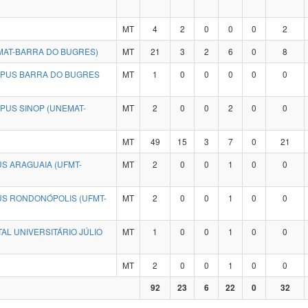
MT
4
2
0
0
0
2
MAT-BARRA DO BUGRES)
MT
21
3
2
6
0
8
MPUS BARRA DO BUGRES
MT
1
0
0
0
0
0
PUS SINOP (UNEMAT-
MT
2
0
0
2
0
0
MT
49
15
3
7
0
21
S ARAGUAIA (UFMT-
MT
2
0
0
1
0
0
US RONDONÓPOLIS (UFMT-
MT
2
0
0
1
0
0
AL UNIVERSITÁRIO JÚLIO
MT
1
0
0
1
0
0
MT
2
0
0
1
0
0
92
23
6
22
0
32