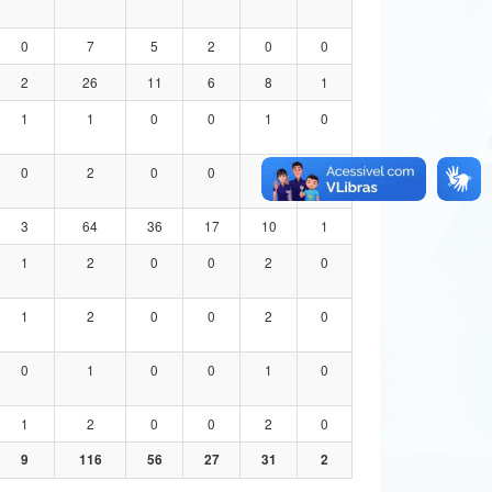
0
7
5
2
0
0
2
26
11
6
8
1
1
1
0
0
1
0
0
2
0
0
2
0
3
64
36
17
10
1
1
2
0
0
2
0
1
2
0
0
2
0
0
1
0
0
1
0
1
2
0
0
2
0
9
116
56
27
31
2