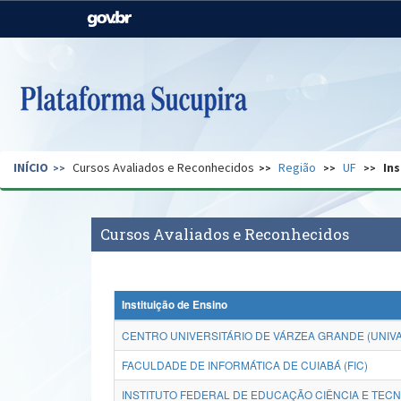
Casa Civil
Ministério da Justiça e
Segurança Pública
Ministério da Agricultura,
Ministério da Educação
Pecuária e Abastecimento
Ministério do Meio Ambiente
Ministério do Turismo
INÍCIO
Cursos Avaliados e Reconhecidos
Região
UF
Ins
Secretaria de Governo
Gabinete de Segurança
Institucional
Cursos Avaliados e Reconhecidos
Instituição de Ensino
CENTRO UNIVERSITÁRIO DE VÁRZEA GRANDE (UNIV
FACULDADE DE INFORMÁTICA DE CUIABÁ (FIC)
INSTITUTO FEDERAL DE EDUCAÇÃO CIÊNCIA E TEC