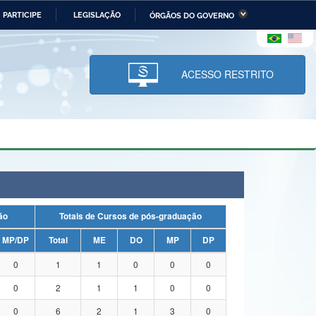
PARTICIPE
LEGISLAÇÃO
ÓRGÃOS DO GOVERNO
stério da Economia
Ministério da Infraestrutura
stério de Minas e Energia
Ministério da Ciência,
Tecnologia, Inovações e
ACESSO RESTRITO
Comunicações
tério da Mulher, da Família
Secretaria-Geral
s Direitos Humanos
lto
uação
Totais de Cursos de pós-graduação
MP/DP
Total
ME
DO
MP
DP
0
1
1
0
0
0
0
2
1
1
0
0
0
6
2
1
3
0