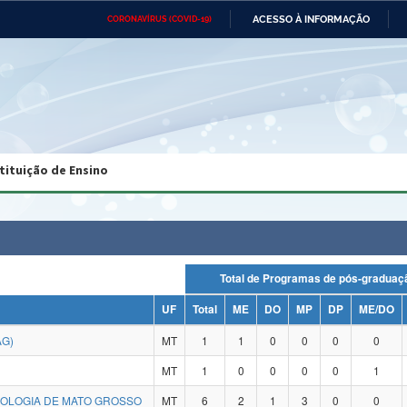
ACESSO À INFORMAÇÃO
CORONAVÍRUS (COVID-19)
Ministério da Defesa
Ministério das Relações
Mini
Exteriores
IR
PARA
O
CONTEÚDO
Ministério da Cidadania
Ministério da Saúde
Mini
Ministério do Desenvolvimento
Controladoria-Geral da União
Minis
Regional
e do
tituição de Ensino
Advocacia-Geral da União
Banco Central do Brasil
Plana
Total de Programas de pós-grad
UF
Total
ME
DO
MP
DP
ME/DO
AG)
MT
1
1
0
0
0
0
MT
1
0
0
0
0
1
NOLOGIA DE MATO GROSSO
MT
6
2
1
3
0
0