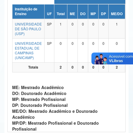
Ministério da Ciência, Tecnologia, Inovações e Comunicações
Instituição de
Ensino
UF
Total
ME
DO
MP
DP
ME/DO
MP
Ministério do Meio Ambiente
UNIVERSIDADE
SP
1
0
0
0
0
1
DE SÃO PAULO
Ministério do Turismo
(USP)
UNIVERSIDADE
SP
0
0
0
0
0
0
Ministério do Desenvolvimento Regional
ESTADUAL DE
CAMPINAS
Controladoria-Geral da União
(UNICAMP)
Ministério da Mulher, da Família e dos Direitos Humanos
Totais
2
0
0
0
0
2
Secretaria-Geral
ME: Mestrado Acadêmico
Secretaria de Governo
DO: Doutorado Acadêmico
MP: Mestrado Profissional
Gabinete de Segurança Institucional
DP: Doutorado Profissional
ME/DO: Mestrado Acadêmico e Doutorado
Advocacia-Geral da União
Acadêmico
MP/DP: Mestrado Profissional e Doutorado
Banco Central do Brasil
Profissional