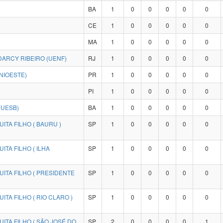
BA
1
0
0
0
0
0
CE
1
0
0
0
0
0
MA
1
0
0
0
0
0
ARCY RIBEIRO (UENF)
RJ
1
0
0
0
0
0
NIOESTE)
PR
1
0
0
0
0
0
PI
1
0
0
0
0
0
(UESB)
BA
1
0
0
0
0
0
ITA FILHO ( BAURU )
SP
1
0
0
0
0
0
TA FILHO ( ILHA
SP
1
0
0
0
0
0
ITA FILHO ( PRESIDENTE
SP
1
0
0
0
0
0
TA FILHO ( RIO CLARO )
SP
1
0
0
0
0
0
ITA FILHO ( SÃO JOSÉ DO
SP
2
0
0
0
0
1