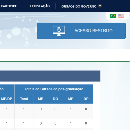
PARTICIPE
LEGISLAÇÃO
ÓRGÃOS DO GOVERNO
stério da Economia
Ministério da Infraestrutura
stério de Minas e Energia
Ministério da Ciência,
Tecnologia, Inovações e
ACESSO RESTRITO
Comunicações
tério da Mulher, da Família
Secretaria-Geral
s Direitos Humanos
lto
uação
Totais de Cursos de pós-graduação
MP/DP
Total
ME
DO
MP
DP
1
1
0
0
1
0
1
1
0
0
1
0