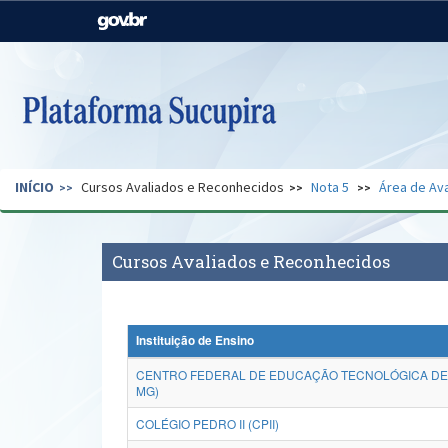
Casa Civil
Ministério da Justiça e
Segurança Pública
Ministério da Agricultura,
Ministério da Educação
Pecuária e Abastecimento
Ministério do Meio Ambiente
Ministério do Turismo
INÍCIO
Cursos Avaliados e Reconhecidos
Nota 5
Área de Ava
Secretaria de Governo
Gabinete de Segurança
Institucional
Cursos Avaliados e Reconhecidos
Instituição de Ensino
CENTRO FEDERAL DE EDUCAÇÃO TECNOLÓGICA DE 
MG)
COLÉGIO PEDRO II (CPII)