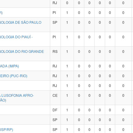
RJ
0
0
0
0
0
0
I)
PI
1
0
0
0
0
0
NOLOGIA DE SÃO PAULO
SP
1
0
0
0
0
0
OLOGIA DO PIAUÍ -
PI
1
0
0
0
0
0
NOLOGIA DO RIO GRANDE
RS
1
0
0
0
0
0
ADA (IMPA)
RJ
1
0
0
0
0
0
EIRO (PUC-RIO)
RJ
1
0
0
0
0
0
RJ
1
0
0
0
0
0
 LUSOFONIA AFRO-
CE
1
0
0
0
0
0
ÃO)
DF
1
0
0
0
0
0
SP
1
0
0
0
0
0
USP/RP)
SP
1
0
0
0
0
0