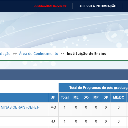
ACESSO À INFORMAÇÃO
CORONAVÍRUS (COVID-19)
Ministério da Defesa
Ministério das Relações
Mini
Exteriores
IR
PARA
O
CONTEÚDO
Ministério da Cidadania
Ministério da Saúde
Mini
Ministério do Desenvolvimento
Controladoria-Geral da União
Minis
Regional
e do
liação
Área de Conhecimento
Instituição de Ensino
Advocacia-Geral da União
Banco Central do Brasil
Plana
Total de Programas de pós-grad
UF
Total
ME
DO
MP
DP
ME/DO
MINAS GERAIS (CEFET-
MG
1
0
0
0
0
0
RJ
1
0
0
0
0
0