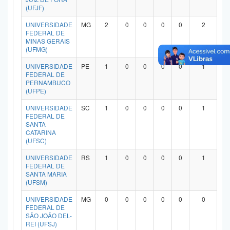
(UFJF)
UNIVERSIDADE
MG
2
0
0
0
0
2
FEDERAL DE
MINAS GERAIS
(UFMG)
UNIVERSIDADE
PE
1
0
0
0
0
1
FEDERAL DE
PERNAMBUCO
(UFPE)
UNIVERSIDADE
SC
1
0
0
0
0
1
FEDERAL DE
SANTA
CATARINA
(UFSC)
UNIVERSIDADE
RS
1
0
0
0
0
1
FEDERAL DE
SANTA MARIA
(UFSM)
UNIVERSIDADE
MG
0
0
0
0
0
0
FEDERAL DE
SÃO JOÃO DEL-
REI (UFSJ)