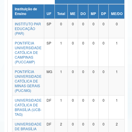
Ministério da Ciência, Tecnologia, Inovações e Comunicações
Instituição de
Ensino
UF
Total
ME
DO
MP
DP
ME/DO
M
Ministério do Meio Ambiente
INSTITUTO PAR
SP
0
0
0
0
0
0
EDUCAÇÃO
Ministério do Turismo
(PAR)
PONTIFÍCIA
SP
1
0
0
0
0
1
Ministério do Desenvolvimento Regional
UNIVERSIDADE
CATÓLICA DE
Controladoria-Geral da União
CAMPINAS
(PUCCAMP)
Ministério da Mulher, da Família e dos Direitos Humanos
PONTIFÍCIA
MG
1
0
0
0
0
1
UNIVERSIDADE
Secretaria-Geral
CATÓLICA DE
MINAS GERAIS
Secretaria de Governo
(PUC/MG)
UNIVERSIDADE
DF
1
0
0
0
0
1
Gabinete de Segurança Institucional
CATÓLICA DE
BRASÍLIA (UCB-
Advocacia-Geral da União
TAG)
UNIVERSIDADE
DF
2
0
0
0
0
2
Banco Central do Brasil
DE BRASÍLIA