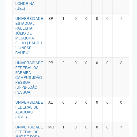
LONDRINA
(UEL)
UNIVERSIDADE
SP
1
0
0
0
0
1
ESTADUAL
PAULISTA
JÚLIO DE
MESQUITA
FILHO ( BAURU
) (UNESP-
BAURU)
UNIVERSIDADE
PB
2
0
0
0
0
2
FEDERAL DA
PARAÍBA -
CAMPUS JOÃO
PESSOA
(UFPB-JOÃO
PESSOA)
UNIVERSIDADE
AL
0
0
0
0
0
0
FEDERAL DE
ALAGOAS
(UFAL)
UNIVERSIDADE
MG
1
0
0
0
0
1
FEDERAL DE
JUIZ DE FORA