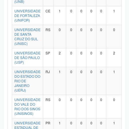
(UNB)
Planalto
UNIVERSIDADE
CE
1
0
0
0
0
1
DE FORTALEZA
(UNIFOR)
UNIVERSIDADE
RS
0
0
0
0
0
0
DE SANTA
CRUZ DO SUL
(UNISC)
UNIVERSIDADE
SP
2
0
0
0
0
2
DE SÃO PAULO
(USP)
UNIVERSIDADE
RJ
1
0
0
0
0
1
DO ESTADO DO
RIO DE
JANEIRO
(UERJ)
UNIVERSIDADE
RS
0
0
0
0
0
0
DO VALE DO
RIO DOS SINOS
(UNISINOS)
UNIVERSIDADE
PR
1
0
0
0
0
1
ESTADUAL DE