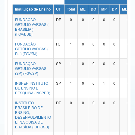
Ministério da Ciência, Tecnologia, Inovações e Comunicações
Instituição de Ensino
UF
Total
ME
DO
MP
DP
ME/DO
FUNDACAO
DF
0
0
0
0
0
0
Ministério do Meio Ambiente
GETULIO VARGAS (
BRASÍLIA )
Ministério do Turismo
(FGV/BSB)
FUNDAÇÃO
RJ
1
0
0
0
0
0
Ministério do Desenvolvimento Regional
GETÚLIO VARGAS (
RJ ) (FGV/RJ)
Controladoria-Geral da União
FUNDAÇÃO
SP
1
0
0
0
0
0
Ministério da Mulher, da Família e dos Direitos Humanos
GETÚLIO VARGAS
(SP) (FGV/SP)
Secretaria-Geral
INSPER INSTITUTO
SP
1
0
0
1
0
0
DE ENSINO E
Secretaria de Governo
PESQUISA (INSPER)
INSTITUTO
DF
0
0
0
0
0
0
Gabinete de Segurança Institucional
BRASILEIRO DE
ENSINO,
Advocacia-Geral da União
DESENVOLVIMENTO
E PESQUISA DE
BRASÍLIA (IDP-BSB)
Banco Central do Brasil