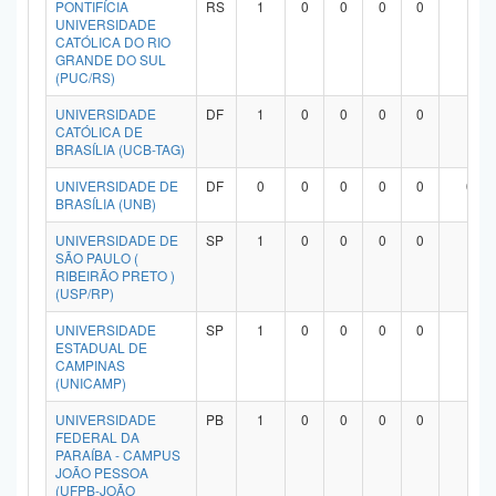
PONTIFÍCIA
RS
1
0
0
0
0
1
Planalto
UNIVERSIDADE
CATÓLICA DO RIO
GRANDE DO SUL
(PUC/RS)
UNIVERSIDADE
DF
1
0
0
0
0
1
CATÓLICA DE
BRASÍLIA (UCB-TAG)
UNIVERSIDADE DE
DF
0
0
0
0
0
0
BRASÍLIA (UNB)
UNIVERSIDADE DE
SP
1
0
0
0
0
1
SÃO PAULO (
RIBEIRÃO PRETO )
(USP/RP)
UNIVERSIDADE
SP
1
0
0
0
0
1
ESTADUAL DE
CAMPINAS
(UNICAMP)
UNIVERSIDADE
PB
1
0
0
0
0
1
FEDERAL DA
PARAÍBA - CAMPUS
JOÃO PESSOA
(UFPB-JOÃO