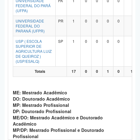
UNIVERSIDADE
PA
1
0
0
0
0
1
FEDERAL DO PARÁ
(UFPA)
UNIVERSIDADE
PR
1
0
0
0
0
1
FEDERAL DO
PARANÁ (UFPR)
USP ( ESCOLA
SP
1
0
0
0
0
1
SUPERIOR DE
AGRICULTURA LUIZ
DE QUEIROZ )
(USP/ESALQ)
Totais
17
0
0
1
0
13
ME: Mestrado Acadêmico
DO: Doutorado Acadêmico
MP: Mestrado Profissional
DP: Doutorado Profissional
ME/DO: Mestrado Acadêmico e Doutorado
Acadêmico
MP/DP: Mestrado Profissional e Doutorado
Profissional