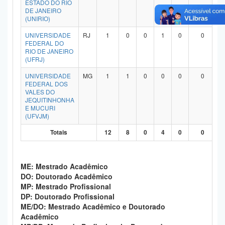
ESTADO DO RIO
Planalto
DE JANEIRO
(UNIRIO)
UNIVERSIDADE
RJ
1
0
0
1
0
0
FEDERAL DO
RIO DE JANEIRO
(UFRJ)
UNIVERSIDADE
MG
1
1
0
0
0
0
FEDERAL DOS
VALES DO
JEQUITINHONHA
E MUCURI
(UFVJM)
Totais
12
8
0
4
0
0
ME: Mestrado Acadêmico
DO: Doutorado Acadêmico
MP: Mestrado Profissional
DP: Doutorado Profissional
ME/DO: Mestrado Acadêmico e Doutorado
Acadêmico