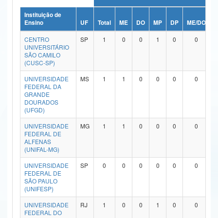
Ministério da Ciência, Tecnologia, Inovações e Comunicações
Instituição de
Ensino
UF
Total
ME
DO
MP
DP
ME/DO
M
Ministério do Meio Ambiente
CENTRO
SP
1
0
0
1
0
0
UNIVERSITÁRIO
Ministério do Turismo
SÃO CAMILO
(CUSC-SP)
Ministério do Desenvolvimento Regional
UNIVERSIDADE
MS
1
1
0
0
0
0
FEDERAL DA
Controladoria-Geral da União
GRANDE
DOURADOS
(UFGD)
Ministério da Mulher, da Família e dos Direitos Humanos
UNIVERSIDADE
MG
1
1
0
0
0
0
Secretaria-Geral
FEDERAL DE
ALFENAS
Secretaria de Governo
(UNIFAL-MG)
UNIVERSIDADE
SP
0
0
0
0
0
0
Gabinete de Segurança Institucional
FEDERAL DE
SÃO PAULO
Advocacia-Geral da União
(UNIFESP)
UNIVERSIDADE
RJ
1
0
0
1
0
0
Banco Central do Brasil
FEDERAL DO