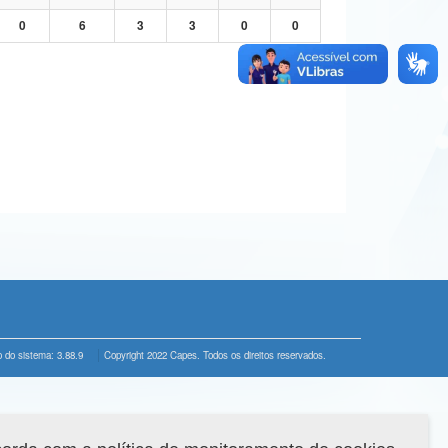
0
6
3
3
0
0
 do sistema: 3.88.9
Copyright 2022 Capes. Todos os direitos reservados.