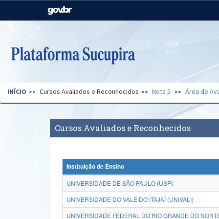
Casa Civil
Ministério da Justiça e
Segurança Pública
Ministério da Agricultura,
Ministério da Educação
Pecuária e Abastecimento
Ministério do Meio Ambiente
Ministério do Turismo
INÍCIO
Cursos Avaliados e Reconhecidos
Nota 5
Área de Ava
Secretaria de Governo
Gabinete de Segurança
Institucional
Cursos Avaliados e Reconhecidos
Instituição de Ensino
UNIVERSIDADE DE SÃO PAULO (USP)
UNIVERSIDADE DO VALE DO ITAJAÍ (UNIVALI)
UNIVERSIDADE FEDERAL DO RIO GRANDE DO NORTE