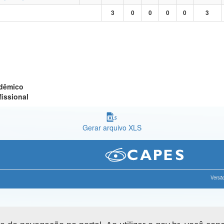
3
0
0
0
0
3
adêmico
fissional
Gerar arquivo XLS
Versão