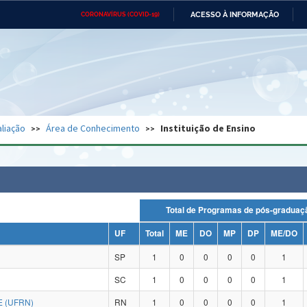
ACESSO À INFORMAÇÃO
CORONAVÍRUS (COVID-19)
Ministério da Defesa
Ministério das Relações
Mini
Exteriores
IR
PARA
O
CONTEÚDO
Ministério da Cidadania
Ministério da Saúde
Mini
Ministério do Desenvolvimento
Controladoria-Geral da União
Minis
Regional
e do
liação
Área de Conhecimento
Instituição de Ensino
Advocacia-Geral da União
Banco Central do Brasil
Plana
Total de Programas de pós-grad
UF
Total
ME
DO
MP
DP
ME/DO
SP
1
0
0
0
0
1
SC
1
0
0
0
0
1
 (UFRN)
RN
1
0
0
0
0
1