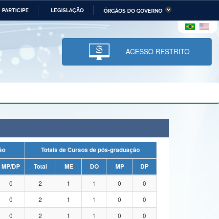
PARTICIPE
LEGISLAÇÃO
ÓRGÃOS DO GOVERNO
stério da Economia
Ministério da Infraestrutura
stério de Minas e Energia
Ministério da Ciência,
Tecnologia, Inovações e
ACESSO RESTRITO
Comunicações
tério da Mulher, da Família
Secretaria-Geral
s Direitos Humanos
lto
uação
Totais de Cursos de pós-graduação
MP/DP
Total
ME
DO
MP
DP
0
2
1
1
0
0
0
2
1
1
0
0
0
2
1
1
0
0