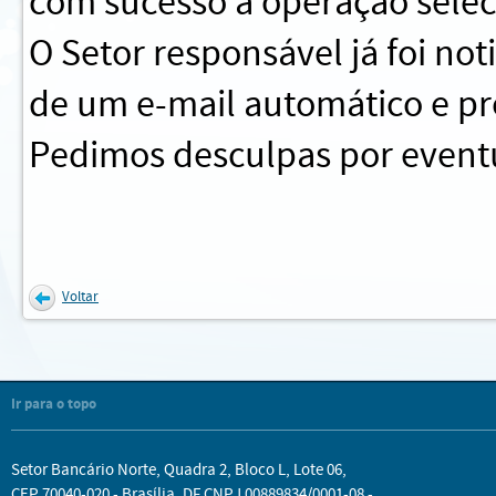
com sucesso a operação sele
O Setor responsável já foi no
de um e-mail automático e pr
Pedimos desculpas por eventu
Voltar
Ir para o topo
Setor Bancário Norte, Quadra 2, Bloco L, Lote 06,
CEP 70040-020 - Brasília, DF CNPJ 00889834/0001-08 -