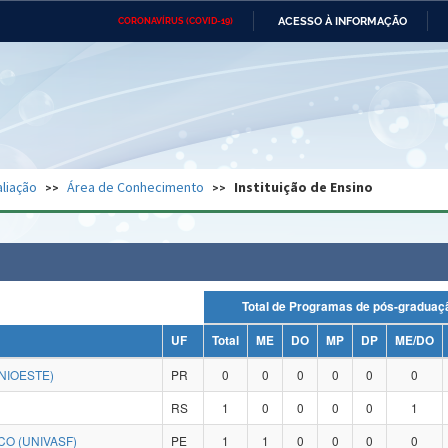
ACESSO À INFORMAÇÃO
CORONAVÍRUS (COVID-19)
Ministério da Defesa
Ministério das Relações
Mini
Exteriores
IR
PARA
O
CONTEÚDO
Ministério da Cidadania
Ministério da Saúde
Mini
Ministério do Desenvolvimento
Controladoria-Geral da União
Minis
Regional
e do
liação
Área de Conhecimento
Instituição de Ensino
Advocacia-Geral da União
Banco Central do Brasil
Plana
Total de Programas de pós-grad
UF
Total
ME
DO
MP
DP
ME/DO
NIOESTE)
PR
0
0
0
0
0
0
RS
1
0
0
0
0
1
O (UNIVASF)
PE
1
1
0
0
0
0