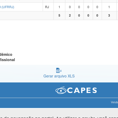
 (UFRRJ)
RJ
1
0
0
0
0
1
5
2
0
0
0
3
adêmico
fissional
Gerar arquivo XLS
Versão