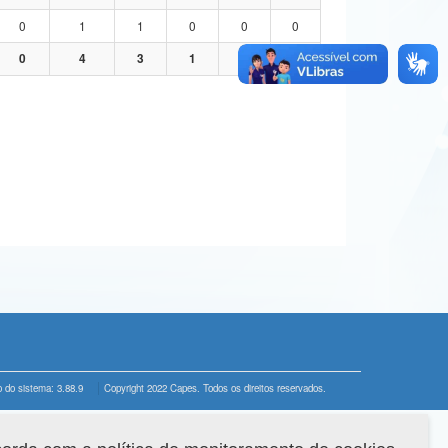
0
1
1
0
0
0
0
4
3
1
0
0
 do sistema: 3.88.9
Copyright 2022 Capes. Todos os direitos reservados.