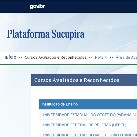
Casa Civil
Ministério da Justiça e
Segurança Pública
Ministério da Agricultura,
Ministério da Educação
Pecuária e Abastecimento
Ministério do Meio Ambiente
Ministério do Turismo
INÍCIO
Cursos Avaliados e Reconhecidos
Nota 4
Área de Ava
Secretaria de Governo
Gabinete de Segurança
Institucional
Cursos Avaliados e Reconhecidos
Instituição de Ensino
UNIVERSIDADE ESTADUAL DO OESTE DO PARANÁ (U
UNIVERSIDADE FEDERAL DE PELOTAS (UFPEL)
UNIVERSIDADE FEDERAL DO VALE DO SÃO FRANCISC