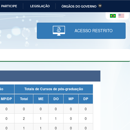
PARTICIPE
LEGISLAÇÃO
ÓRGÃOS DO GOVERNO
stério da Economia
Ministério da Infraestrutura
stério de Minas e Energia
Ministério da Ciência,
Tecnologia, Inovações e
ACESSO RESTRITO
Comunicações
tério da Mulher, da Família
Secretaria-Geral
s Direitos Humanos
lto
uação
Totais de Cursos de pós-graduação
MP/DP
Total
ME
DO
MP
DP
0
0
0
0
0
0
0
2
1
1
0
0
0
1
1
0
0
0