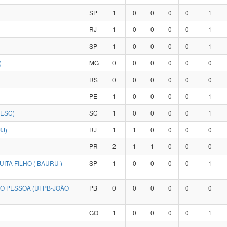
SP
1
0
0
0
0
1
RJ
1
0
0
0
0
1
SP
1
0
0
0
0
1
)
MG
0
0
0
0
0
0
RS
0
0
0
0
0
0
PE
1
0
0
0
0
1
DESC)
SC
1
0
0
0
0
1
RJ)
RJ
1
1
0
0
0
0
PR
2
1
1
0
0
0
ITA FILHO ( BAURU )
SP
1
0
0
0
0
1
ÃO PESSOA (UFPB-JOÃO
PB
0
0
0
0
0
0
GO
1
0
0
0
0
1