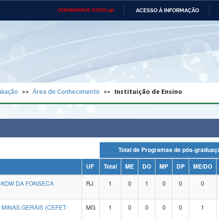
ACESSO À INFORMAÇÃO
CORONAVÍRUS (COVID-19)
Ministério da Defesa
Ministério das Relações
Mini
Exteriores
IR
PARA
O
CONTEÚDO
Ministério da Cidadania
Ministério da Saúde
Mini
Ministério do Desenvolvimento
Controladoria-Geral da União
Minis
Regional
e do
liação
Área de Conhecimento
Instituição de Ensino
Advocacia-Geral da União
Banco Central do Brasil
Plana
Total de Programas de pós-grad
UF
Total
ME
DO
MP
DP
ME/DO
CKOW DA FONSECA
RJ
1
0
1
0
0
0
MINAS GERAIS (CEFET-
MG
1
0
0
0
0
1