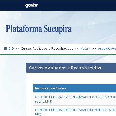
Casa Civil
Ministério da Justiça e
Segurança Pública
Ministério da Agricultura,
Ministério da Educação
Pecuária e Abastecimento
Ministério do Meio Ambiente
Ministério do Turismo
INÍCIO
Cursos Avaliados e Reconhecidos
Nota 4
Área de Ava
Secretaria de Governo
Gabinete de Segurança
Institucional
Cursos Avaliados e Reconhecidos
Instituição de Ensino
CENTRO FEDERAL DE EDUCAÇÃO TECN. CELSO SU
(CEFET/RJ)
CENTRO FEDERAL DE EDUCAÇÃO TECNOLÓGICA DE 
MG)