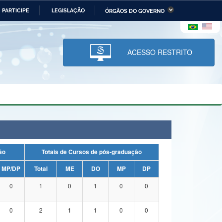
PARTICIPE
LEGISLAÇÃO
ÓRGÃOS DO GOVERNO
stério da Economia
Ministério da Infraestrutura
stério de Minas e Energia
Ministério da Ciência,
Tecnologia, Inovações e
ACESSO RESTRITO
Comunicações
tério da Mulher, da Família
Secretaria-Geral
s Direitos Humanos
lto
uação
Totais de Cursos de pós-graduação
MP/DP
Total
ME
DO
MP
DP
0
1
0
1
0
0
0
2
1
1
0
0