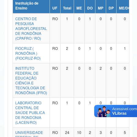
Instituição de
Ministério da Ciência, Tecnologia, Inovações e Comunicações
Ensino
UF
Total
ME
DO
MP
DP
ME/DO
CENTRO DE
RO
1
0
1
0
0
0
Ministério do Meio Ambiente
PESQUISA
AGROFLORESTAL
Ministério do Turismo
DE RONDÔNIA
(CPAFRO / RO)
Ministério do Desenvolvimento Regional
FIOCRUZ (
RO
2
0
1
0
0
1
RONDÔNIA )
Controladoria-Geral da União
(FIOCRUZ-RO)
INSTITUTO
RO
2
0
0
2
0
0
Ministério da Mulher, da Família e dos Direitos Humanos
FEDERAL DE
EDUCAÇÃO
Secretaria-Geral
CIÊNCIA E
TECNOLOGIA DE
RONDÔNIA (IFRO)
Secretaria de Governo
LABORATORIO
RO
1
0
1
0
0
0
Gabinete de Segurança Institucional
CENTRAL DE
SAÚDE PUBLICA
DE RONDONIA
Advocacia-Geral da União
(LACEN/RO)
Banco Central do Brasil
UNIVERSIDADE
RO
24
10
2
3
0
5