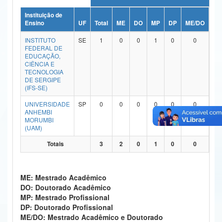
Ministério da Ciência, Tecnologia, Inovações e Comunicações
Instituição de
Ensino
UF
Total
ME
DO
MP
DP
ME/DO
MP
Ministério do Meio Ambiente
INSTITUTO
SE
1
0
0
1
0
0
FEDERAL DE
Ministério do Turismo
EDUCAÇÃO,
CIÊNCIA E
TECNOLOGIA
Ministério do Desenvolvimento Regional
DE SERGIPE
(IFS-SE)
Controladoria-Geral da União
UNIVERSIDADE
SP
0
0
0
0
0
0
ANHEMBI
Ministério da Mulher, da Família e dos Direitos Humanos
MORUMBI
(UAM)
Secretaria-Geral
Totais
3
2
0
1
0
0
Secretaria de Governo
Gabinete de Segurança Institucional
ME: Mestrado Acadêmico
DO: Doutorado Acadêmico
Advocacia-Geral da União
MP: Mestrado Profissional
DP: Doutorado Profissional
Banco Central do Brasil
ME/DO: Mestrado Acadêmico e Doutorado