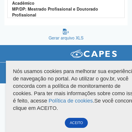
Acadêmico
Planalto
MP/DP: Mestrado Profissional e Doutorado
Profissional
Gerar arquivo XLS
Compatibilidade
Nós usamos cookies para melhorar sua experiênc
de navegação no portal. Ao utilizar o gov.br, você
Versão do sistema: 3.88.9
Copyright 2022 Capes. Todos os direitos reservados.
concorda com a política de monitoramento de
cookies. Para ter mais informações sobre como is
é feito, acesse
Política de cookies
.Se você concor
clique em ACEITO.
ACEITO