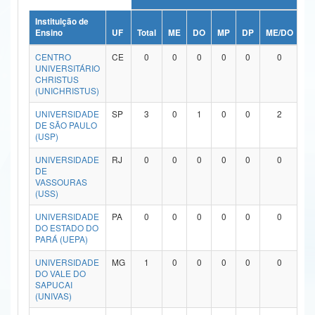
Ministério da Ciência, Tecnologia, Inovações e Comunicações
Instituição de
Ensino
UF
Total
ME
DO
MP
DP
ME/DO
M
Ministério do Meio Ambiente
CENTRO
CE
0
0
0
0
0
0
UNIVERSITÁRIO
Ministério do Turismo
CHRISTUS
(UNICHRISTUS)
Ministério do Desenvolvimento Regional
UNIVERSIDADE
SP
3
0
1
0
0
2
DE SÃO PAULO
Controladoria-Geral da União
(USP)
Ministério da Mulher, da Família e dos Direitos Humanos
UNIVERSIDADE
RJ
0
0
0
0
0
0
DE
VASSOURAS
Secretaria-Geral
(USS)
Secretaria de Governo
UNIVERSIDADE
PA
0
0
0
0
0
0
DO ESTADO DO
PARÁ (UEPA)
Gabinete de Segurança Institucional
UNIVERSIDADE
MG
1
0
0
0
0
0
Advocacia-Geral da União
DO VALE DO
SAPUCAI
(UNIVAS)
Banco Central do Brasil