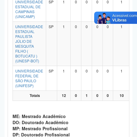
UNIVERSIDADE
SP
1
0
0
0
0
1
Planalto
ESTADUAL DE
CAMPINAS
(UNICAMP)
UNIVERSIDADE
SP
1
0
0
0
0
1
ESTADUAL
PAULISTA
JÚLIO DE
MESQUITA
FILHO (
BOTUCATU )
(UNESP-BOT)
UNIVERSIDADE
SP
1
0
0
0
0
1
FEDERAL DE
SÃO PAULO
(UNIFESP)
Totais
12
0
1
0
0
10
ME: Mestrado Acadêmico
DO: Doutorado Acadêmico
MP: Mestrado Profissional
DP: Doutorado Profissional