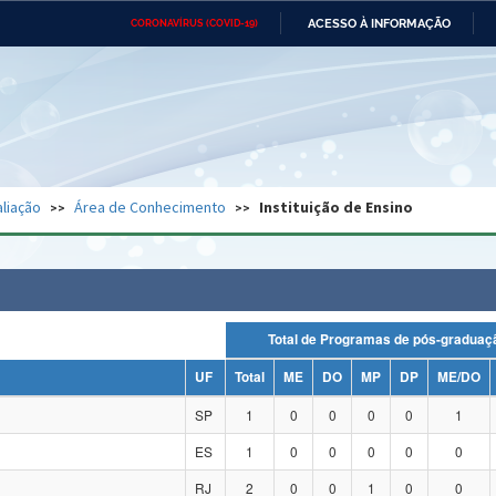
ACESSO À INFORMAÇÃO
CORONAVÍRUS (COVID-19)
Ministério da Defesa
Ministério das Relações
Mini
Exteriores
IR
PARA
O
CONTEÚDO
Ministério da Cidadania
Ministério da Saúde
Mini
Ministério do Desenvolvimento
Controladoria-Geral da União
Minis
Regional
e do
liação
Área de Conhecimento
Instituição de Ensino
Advocacia-Geral da União
Banco Central do Brasil
Plana
Total de Programas de pós-grad
UF
Total
ME
DO
MP
DP
ME/DO
SP
1
0
0
0
0
1
ES
1
0
0
0
0
0
RJ
2
0
0
1
0
0