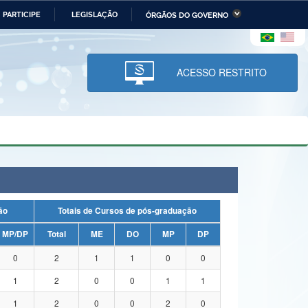
PARTICIPE
LEGISLAÇÃO
ÓRGÃOS DO GOVERNO
stério da Economia
Ministério da Infraestrutura
stério de Minas e Energia
Ministério da Ciência,
Tecnologia, Inovações e
ACESSO RESTRITO
Comunicações
tério da Mulher, da Família
Secretaria-Geral
s Direitos Humanos
lto
uação
Totais de Cursos de pós-graduação
MP/DP
Total
ME
DO
MP
DP
0
2
1
1
0
0
1
2
0
0
1
1
1
2
0
0
2
0