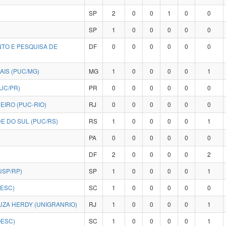
SP
2
0
0
1
0
0
SP
1
0
0
0
0
0
NTO E PESQUISA DE
DF
0
0
0
0
0
0
AIS (PUC/MG)
MG
1
0
0
0
0
1
UC/PR)
PR
0
0
0
0
0
0
EIRO (PUC-RIO)
RJ
0
0
0
0
0
0
E DO SUL (PUC/RS)
RS
1
0
0
0
0
1
PA
0
0
0
0
0
0
DF
2
0
0
0
0
2
USP/RP)
SP
1
0
0
0
0
1
DESC)
SC
1
0
0
0
0
0
UZA HERDY (UNIGRANRIO)
RJ
1
0
0
0
0
1
OESC)
SC
1
0
0
0
0
1