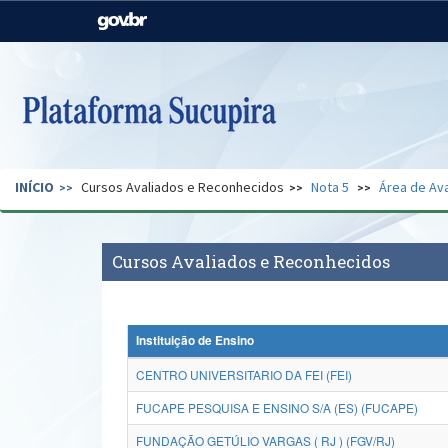
Casa Civil
Ministério da Justiça e
Segurança Pública
Ministério da Agricultura,
Ministério da Educação
Pecuária e Abastecimento
Ministério do Meio Ambiente
Ministério do Turismo
INÍCIO
Cursos Avaliados e Reconhecidos
Nota 5
Área de Ava
Secretaria de Governo
Gabinete de Segurança
Institucional
Cursos Avaliados e Reconhecidos
Instituição de Ensino
CENTRO UNIVERSITARIO DA FEI (FEI)
FUCAPE PESQUISA E ENSINO S/A (ES) (FUCAPE)
FUNDAÇÃO GETÚLIO VARGAS ( RJ ) (FGV/RJ)