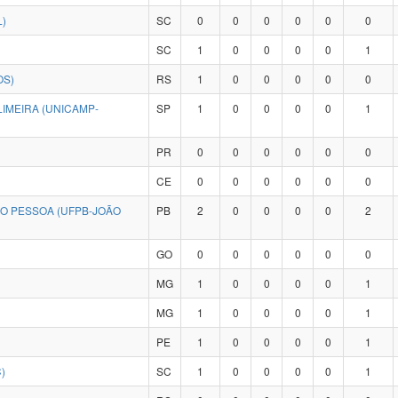
L)
SC
0
0
0
0
0
0
SC
1
0
0
0
0
1
OS)
RS
1
0
0
0
0
0
IMEIRA (UNICAMP-
SP
1
0
0
0
0
1
PR
0
0
0
0
0
0
CE
0
0
0
0
0
0
ÃO PESSOA (UFPB-JOÃO
PB
2
0
0
0
0
2
GO
0
0
0
0
0
0
MG
1
0
0
0
0
1
MG
1
0
0
0
0
1
PE
1
0
0
0
0
1
)
SC
1
0
0
0
0
1