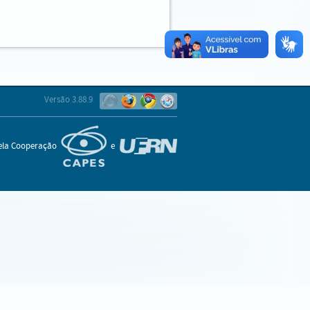
Versão 3.88.9
pela Cooperação
e