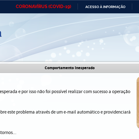
CORONAVÍRUS (COVID-19)
ACESSO À INFORMAÇÃO
Ministério da Defesa
Ministério das Relações
Mini
IR
Exteriores
PARA
O
CONTEÚDO
Ministério da Cidadania
Ministério da Saúde
Mini
Ministério do Desenvolvimento
Controladoria-Geral da União
Minis
Comportamento Inesperado
Regional
e do
Advocacia-Geral da União
Banco Central do Brasil
Plana
sperada e por isso não foi possível realizar com sucesso a operação
sobre este problema através de um e-mail automático e providenciará
tornos...