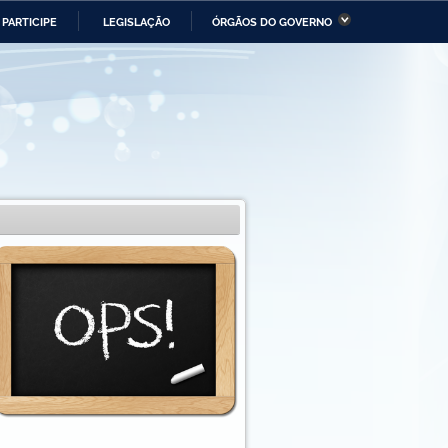
PARTICIPE
LEGISLAÇÃO
ÓRGÃOS DO GOVERNO
stério da Economia
Ministério da Infraestrutura
stério de Minas e Energia
Ministério da Ciência,
Tecnologia, Inovações e
Comunicações
tério da Mulher, da Família
Secretaria-Geral
s Direitos Humanos
lto