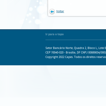
Voltar
Internet Explorer
Mozilla Firefox
Chrome
Safari
Ir para o topo
Setor Bancário Norte, Quadra 2, Bloco L, Lote 0
CEP 70040-020 - Brasília, DF CNPJ 00889834/0001
Copyright 2022 Capes. Todos os direitos reserva