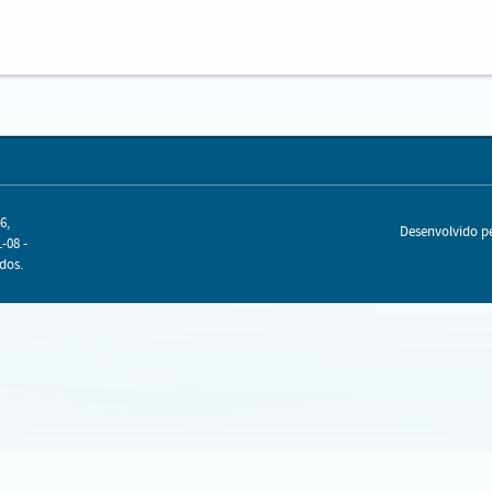
6,
Desenvolvido 
-08 -
dos.