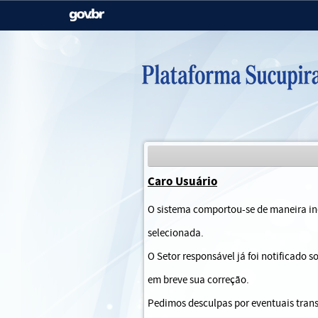
Casa Civil
Ministério da Justiça e
Segurança Pública
Ministério da Agricultura,
Ministério da Educação
Pecuária e Abastecimento
Ministério do Meio Ambiente
Ministério do Turismo
Caro Usuário
Secretaria de Governo
Gabinete de Segurança
O sistema comportou-se de maneira ine
Institucional
selecionada.
O Setor responsável já foi notificado 
em breve sua correção.
Pedimos desculpas por eventuais trans