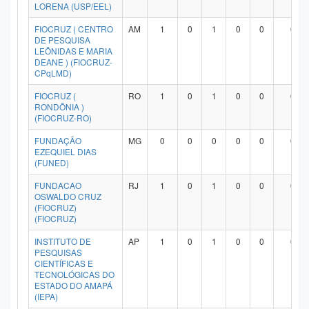
LORENA (USP/EEL)
FIOCRUZ ( CENTRO
AM
1
0
1
0
0
0
DE PESQUISA
LEÔNIDAS E MARIA
DEANE ) (FIOCRUZ-
CPqLMD)
FIOCRUZ (
RO
1
0
1
0
0
0
RONDÔNIA )
(FIOCRUZ-RO)
FUNDAÇÃO
MG
0
0
0
0
0
0
EZEQUIEL DIAS
(FUNED)
FUNDACAO
RJ
1
0
1
0
0
0
OSWALDO CRUZ
(FIOCRUZ)
(FIOCRUZ)
INSTITUTO DE
AP
1
0
1
0
0
0
PESQUISAS
CIENTÍFICAS E
TECNOLÓGICAS DO
ESTADO DO AMAPÁ
(IEPA)