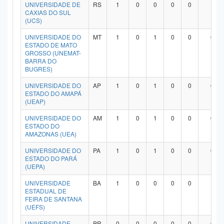
UNIVERSIDADE DE
RS
1
0
0
0
0
1
CAXIAS DO SUL
(UCS)
UNIVERSIDADE DO
MT
1
0
1
0
0
0
ESTADO DE MATO
GROSSO (UNEMAT-
BARRA DO
BUGRES)
UNIVERSIDADE DO
AP
1
0
1
0
0
0
ESTADO DO AMAPÁ
(UEAP)
UNIVERSIDADE DO
AM
1
0
1
0
0
0
ESTADO DO
AMAZONAS (UEA)
UNIVERSIDADE DO
PA
1
0
1
0
0
0
ESTADO DO PARÁ
(UEPA)
UNIVERSIDADE
BA
1
0
0
0
0
1
ESTADUAL DE
FEIRA DE SANTANA
(UEFS)
UNIVERSIDADE
PR
0
0
0
0
0
0