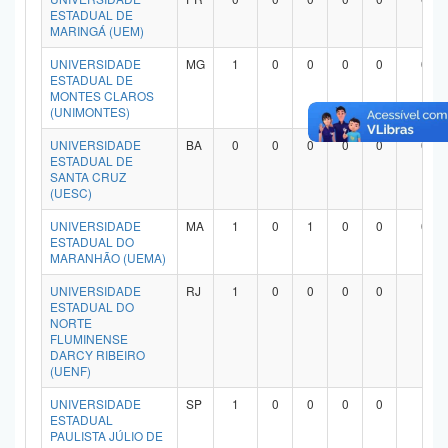
ESTADUAL DE
MARINGÁ (UEM)
UNIVERSIDADE
MG
1
0
0
0
0
0
ESTADUAL DE
MONTES CLAROS
(UNIMONTES)
UNIVERSIDADE
BA
0
0
0
0
0
0
ESTADUAL DE
SANTA CRUZ
(UESC)
UNIVERSIDADE
MA
1
0
1
0
0
0
ESTADUAL DO
MARANHÃO (UEMA)
UNIVERSIDADE
RJ
1
0
0
0
0
1
ESTADUAL DO
NORTE
FLUMINENSE
DARCY RIBEIRO
(UENF)
UNIVERSIDADE
SP
1
0
0
0
0
1
ESTADUAL
PAULISTA JÚLIO DE