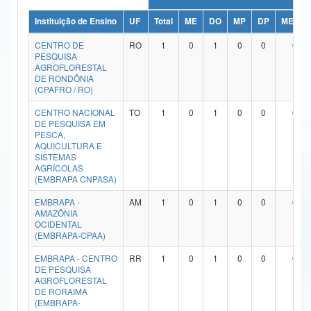
Ministério da Ciência, Tecnologia, Inovações e Comunicações
Instituição de Ensino
UF
Total
ME
DO
MP
DP
ME/DO
CENTRO DE
RO
1
0
1
0
0
0
Ministério do Meio Ambiente
PESQUISA
AGROFLORESTAL
Ministério do Turismo
DE RONDÔNIA
(CPAFRO / RO)
Ministério do Desenvolvimento Regional
CENTRO NACIONAL
TO
1
0
1
0
0
0
DE PESQUISA EM
Controladoria-Geral da União
PESCA,
AQUICULTURA E
SISTEMAS
Ministério da Mulher, da Família e dos Direitos Humanos
AGRÍCOLAS
(EMBRAPA CNPASA)
Secretaria-Geral
EMBRAPA -
AM
1
0
1
0
0
0
Secretaria de Governo
AMAZÔNIA
OCIDENTAL
(EMBRAPA-CPAA)
Gabinete de Segurança Institucional
EMBRAPA - CENTRO
RR
1
0
1
0
0
0
Advocacia-Geral da União
DE PESQUISA
AGROFLORESTAL
DE RORAIMA
Banco Central do Brasil
(EMBRAPA-