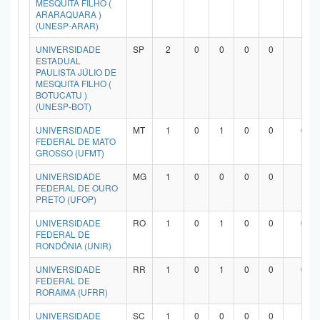
MESQUITA FILHO (
ARARAQUARA )
(UNESP-ARAR)
UNIVERSIDADE
SP
2
0
0
0
0
1
ESTADUAL
PAULISTA JÚLIO DE
MESQUITA FILHO (
BOTUCATU )
(UNESP-BOT)
UNIVERSIDADE
MT
1
0
1
0
0
0
FEDERAL DE MATO
GROSSO (UFMT)
UNIVERSIDADE
MG
1
0
0
0
0
1
FEDERAL DE OURO
PRETO (UFOP)
UNIVERSIDADE
RO
1
0
1
0
0
0
FEDERAL DE
RONDÔNIA (UNIR)
UNIVERSIDADE
RR
1
0
1
0
0
0
FEDERAL DE
RORAIMA (UFRR)
UNIVERSIDADE
SC
1
0
0
0
0
1