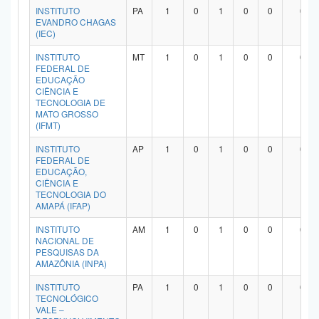
INSTITUTO
PA
1
0
1
0
0
0
EVANDRO CHAGAS
(IEC)
INSTITUTO
MT
1
0
1
0
0
0
FEDERAL DE
EDUCAÇÃO
CIÊNCIA E
TECNOLOGIA DE
MATO GROSSO
(IFMT)
INSTITUTO
AP
1
0
1
0
0
0
FEDERAL DE
EDUCAÇÃO,
CIÊNCIA E
TECNOLOGIA DO
AMAPÁ (IFAP)
INSTITUTO
AM
1
0
1
0
0
0
NACIONAL DE
PESQUISAS DA
AMAZÔNIA (INPA)
INSTITUTO
PA
1
0
1
0
0
0
TECNOLÓGICO
VALE –