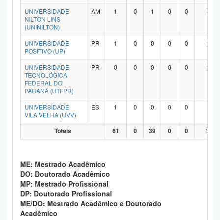
UNIVERSIDADE
AM
1
0
1
0
0
0
NILTON LINS
(UNINILTON)
UNIVERSIDADE
PR
1
0
0
0
0
0
POSITIVO (UP)
UNIVERSIDADE
PR
0
0
0
0
0
0
TECNOLÓGICA
FEDERAL DO
PARANÁ (UTFPR)
UNIVERSIDADE
ES
1
0
0
0
0
1
VILA VELHA (UVV)
Totais
61
0
39
0
0
19
ME: Mestrado Acadêmico
DO: Doutorado Acadêmico
MP: Mestrado Profissional
DP: Doutorado Profissional
ME/DO: Mestrado Acadêmico e Doutorado
Acadêmico