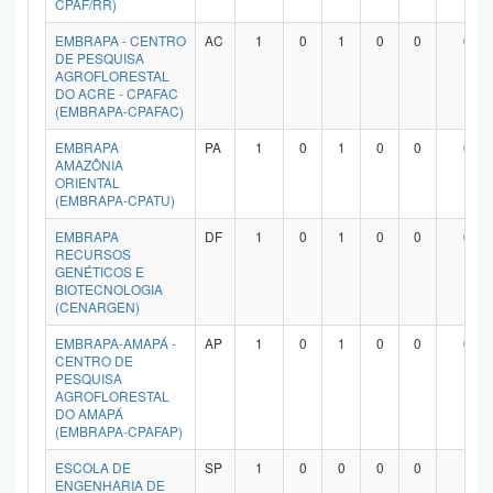
CPAF/RR)
Planalto
EMBRAPA - CENTRO
AC
1
0
1
0
0
0
DE PESQUISA
AGROFLORESTAL
DO ACRE - CPAFAC
(EMBRAPA-CPAFAC)
EMBRAPA
PA
1
0
1
0
0
0
AMAZÔNIA
ORIENTAL
(EMBRAPA-CPATU)
EMBRAPA
DF
1
0
1
0
0
0
RECURSOS
GENÉTICOS E
BIOTECNOLOGIA
(CENARGEN)
EMBRAPA-AMAPÁ -
AP
1
0
1
0
0
0
CENTRO DE
PESQUISA
AGROFLORESTAL
DO AMAPÁ
(EMBRAPA-CPAFAP)
ESCOLA DE
SP
1
0
0
0
0
1
ENGENHARIA DE