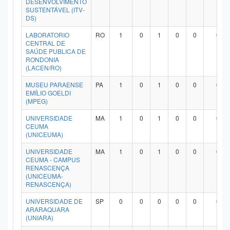
DESENVOLVIMENTO
SUSTENTÁVEL (ITV-
DS)
LABORATORIO
RO
1
0
1
0
0
0
CENTRAL DE
SAÚDE PUBLICA DE
RONDONIA
(LACEN/RO)
MUSEU PARAENSE
PA
1
0
1
0
0
0
EMÍLIO GOELDI
(MPEG)
UNIVERSIDADE
MA
1
0
1
0
0
0
CEUMA
(UNICEUMA)
UNIVERSIDADE
MA
1
0
1
0
0
0
CEUMA - CAMPUS
RENASCENÇA
(UNICEUMA-
RENASCENÇA)
UNIVERSIDADE DE
SP
0
0
0
0
0
0
ARARAQUARA
(UNIARA)