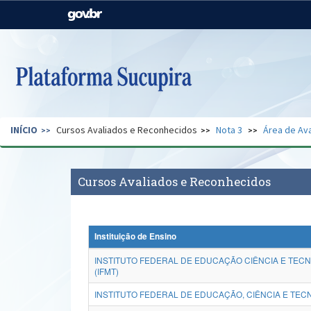
Casa Civil
Ministério da Justiça e
Segurança Pública
Ministério da Agricultura,
Ministério da Educação
Pecuária e Abastecimento
Ministério do Meio Ambiente
Ministério do Turismo
INÍCIO
Cursos Avaliados e Reconhecidos
Nota 3
Área de Ava
Secretaria de Governo
Gabinete de Segurança
Institucional
Cursos Avaliados e Reconhecidos
Instituição de Ensino
INSTITUTO FEDERAL DE EDUCAÇÃO CIÊNCIA E TEC
(IFMT)
INSTITUTO FEDERAL DE EDUCAÇÃO, CIÊNCIA E TECN