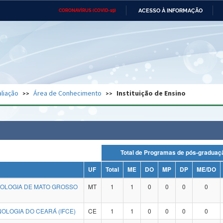
ACESSO À INFORMAÇÃO
CORONAVÍRUS (COVID-19)
Ministério da Defesa
Ministério das Relações
Mini
Exteriores
IR
PARA
O
CONTEÚDO
Ministério da Cidadania
Ministério da Saúde
Mini
Ministério do Desenvolvimento
Controladoria-Geral da União
Minis
Regional
e do
liação
Área de Conhecimento
Instituição de Ensino
Advocacia-Geral da União
Banco Central do Brasil
Plana
Total de Programas de pós-grad
UF
Total
ME
DO
MP
DP
ME/DO
NOLOGIA DE MATO GROSSO
MT
1
1
0
0
0
0
OLOGIA DO CEARÁ (IFCE)
CE
1
1
0
0
0
0