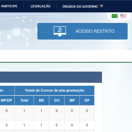
PARTICIPE
LEGISLAÇÃO
ÓRGÃOS DO GOVERNO
stério da Economia
Ministério da Infraestrutura
stério de Minas e Energia
Ministério da Ciência,
Tecnologia, Inovações e
ACESSO RESTRITO
Comunicações
tério da Mulher, da Família
Secretaria-Geral
s Direitos Humanos
lto
uação
Totais de Cursos de pós-graduação
MP/DP
Total
ME
DO
MP
DP
0
1
1
0
0
0
0
1
1
0
0
0