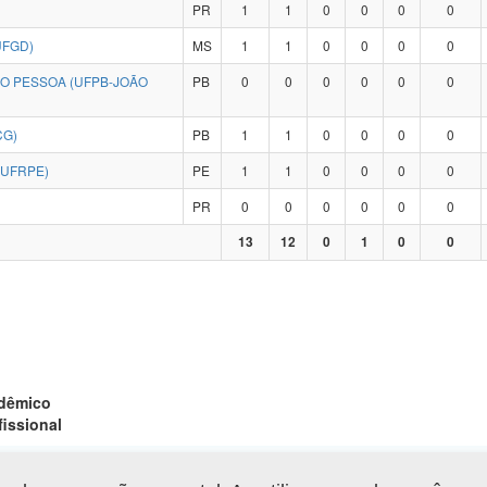
PR
1
1
0
0
0
0
UFGD)
MS
1
1
0
0
0
0
ÃO PESSOA (UFPB-JOÃO
PB
0
0
0
0
0
0
CG)
PB
1
1
0
0
0
0
(UFRPE)
PE
1
1
0
0
0
0
PR
0
0
0
0
0
0
13
12
0
1
0
0
adêmico
fissional