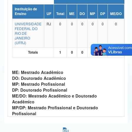
Ministério da Ciência, Tecnologia, Inovações e Comunicações
Instituição de
Ensino
UF
Total
ME
DO
MP
DP
ME/DO
MP
Ministério do Meio Ambiente
UNIVERSIDADE
RJ
0
0
0
0
0
0
FEDERAL DO
Ministério do Turismo
RIO DE
JANEIRO
(UFRJ)
Ministério do Desenvolvimento Regional
Totais
1
0
0
0
0
1
Controladoria-Geral da União
Ministério da Mulher, da Família e dos Direitos Humanos
ME: Mestrado Acadêmico
DO: Doutorado Acadêmico
Secretaria-Geral
MP: Mestrado Profissional
DP: Doutorado Profissional
Secretaria de Governo
ME/DO: Mestrado Acadêmico e Doutorado
Acadêmico
Gabinete de Segurança Institucional
MP/DP: Mestrado Profissional e Doutorado
Profissional
Advocacia-Geral da União
Banco Central do Brasil