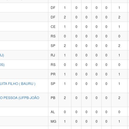
DF
1
0
0
0
0
1
DF
2
0
0
0
0
2
CE
1
0
0
0
0
1
RS
0
0
0
0
0
0
SP
2
0
0
0
0
2
RJ)
RJ
1
0
0
0
0
1
OS)
RS
0
0
0
0
0
0
PR
1
0
0
0
0
1
ITA FILHO ( BAURU )
SP
1
0
0
0
0
1
ÃO PESSOA (UFPB-JOÃO
PB
2
0
0
0
0
2
AL
0
0
0
0
0
0
MG
1
0
0
0
0
1