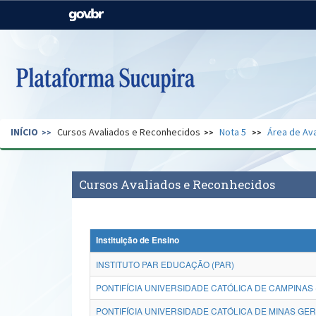
Casa Civil
Ministério da Justiça e
Segurança Pública
Ministério da Agricultura,
Ministério da Educação
Pecuária e Abastecimento
Ministério do Meio Ambiente
Ministério do Turismo
INÍCIO
Cursos Avaliados e Reconhecidos
Nota 5
Área de Ava
Secretaria de Governo
Gabinete de Segurança
Institucional
Cursos Avaliados e Reconhecidos
Instituição de Ensino
INSTITUTO PAR EDUCAÇÃO (PAR)
PONTIFÍCIA UNIVERSIDADE CATÓLICA DE CAMPINAS
PONTIFÍCIA UNIVERSIDADE CATÓLICA DE MINAS GER