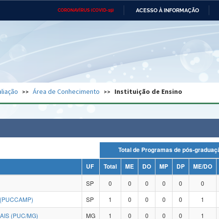
ACESSO À INFORMAÇÃO
CORONAVÍRUS (COVID-19)
Ministério da Defesa
Ministério das Relações
Mini
Exteriores
IR
PARA
O
CONTEÚDO
Ministério da Cidadania
Ministério da Saúde
Mini
Ministério do Desenvolvimento
Controladoria-Geral da União
Minis
Regional
e do
liação
Área de Conhecimento
Instituição de Ensino
Advocacia-Geral da União
Banco Central do Brasil
Plana
Total de Programas de pós-grad
UF
Total
ME
DO
MP
DP
ME/DO
SP
0
0
0
0
0
0
 (PUCCAMP)
SP
1
0
0
0
0
1
AIS (PUC/MG)
MG
1
0
0
0
0
1