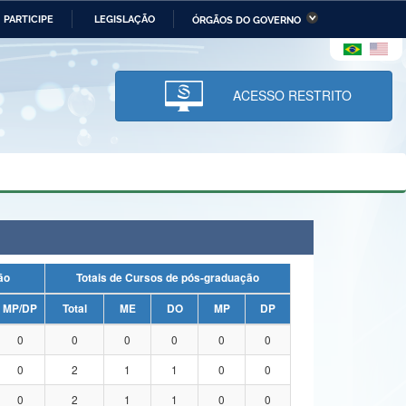
PARTICIPE
LEGISLAÇÃO
ÓRGÃOS DO GOVERNO
stério da Economia
Ministério da Infraestrutura
stério de Minas e Energia
Ministério da Ciência,
Tecnologia, Inovações e
ACESSO RESTRITO
Comunicações
tério da Mulher, da Família
Secretaria-Geral
s Direitos Humanos
lto
uação
Totais de Cursos de pós-graduação
MP/DP
Total
ME
DO
MP
DP
0
0
0
0
0
0
0
2
1
1
0
0
0
2
1
1
0
0