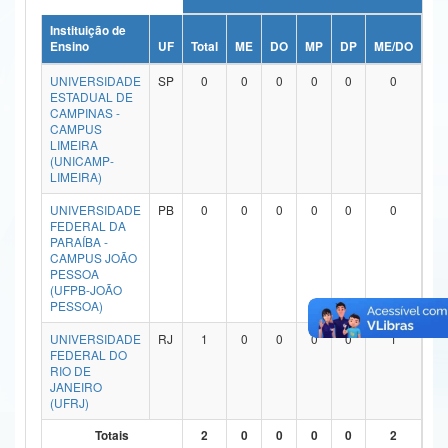
Ministério da Ciência, Tecnologia, Inovações e Comunicações
Instituição de
Ensino
UF
Total
ME
DO
MP
DP
ME/DO
MP
Ministério do Meio Ambiente
UNIVERSIDADE
SP
0
0
0
0
0
0
ESTADUAL DE
Ministério do Turismo
CAMPINAS -
CAMPUS
LIMEIRA
Ministério do Desenvolvimento Regional
(UNICAMP-
LIMEIRA)
Controladoria-Geral da União
UNIVERSIDADE
PB
0
0
0
0
0
0
FEDERAL DA
Ministério da Mulher, da Família e dos Direitos Humanos
PARAÍBA -
CAMPUS JOÃO
Secretaria-Geral
PESSOA
(UFPB-JOÃO
PESSOA)
Secretaria de Governo
UNIVERSIDADE
RJ
1
0
0
0
0
1
Gabinete de Segurança Institucional
FEDERAL DO
RIO DE
Advocacia-Geral da União
JANEIRO
(UFRJ)
Banco Central do Brasil
Totais
2
0
0
0
0
2