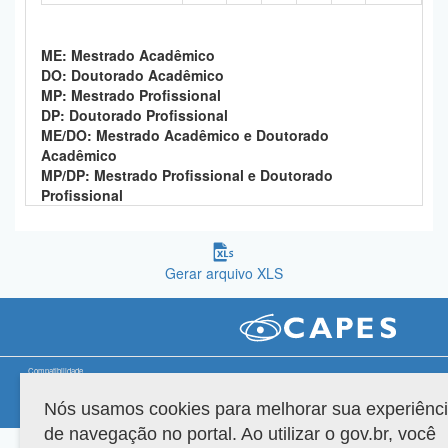
Planalto
ME: Mestrado Acadêmico
DO: Doutorado Acadêmico
MP: Mestrado Profissional
DP: Doutorado Profissional
ME/DO: Mestrado Acadêmico e Doutorado
Acadêmico
MP/DP: Mestrado Profissional e Doutorado
Profissional
Gerar arquivo XLS
Compatibilidade
Nós usamos cookies para melhorar sua experiênc
Versão do sistema: 3.88.9
Copyright 2022 Capes. Todos os direitos reservados.
de navegação no portal. Ao utilizar o gov.br, você