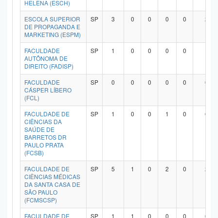
HELENA (ESCH)
ESCOLA SUPERIOR
SP
3
0
0
0
0
2
DE PROPAGANDA E
MARKETING (ESPM)
FACULDADE
SP
1
0
0
0
0
1
AUTÔNOMA DE
DIREITO (FADISP)
FACULDADE
SP
0
0
0
0
0
0
CÁSPER LÍBERO
(FCL)
FACULDADE DE
SP
1
0
0
1
0
0
CIÊNCIAS DA
SAÚDE DE
BARRETOS DR
PAULO PRATA
(FCSB)
FACULDADE DE
SP
5
1
0
2
0
2
CIÊNCIAS MÉDICAS
DA SANTA CASA DE
SÃO PAULO
(FCMSCSP)
FACULDADE DE
SP
1
1
0
0
0
0