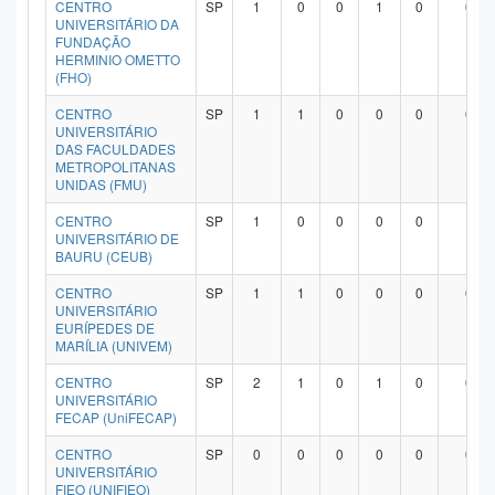
CENTRO
SP
1
0
0
1
0
0
UNIVERSITÁRIO DA
FUNDAÇÃO
HERMINIO OMETTO
(FHO)
CENTRO
SP
1
1
0
0
0
0
UNIVERSITÁRIO
DAS FACULDADES
METROPOLITANAS
UNIDAS (FMU)
CENTRO
SP
1
0
0
0
0
1
UNIVERSITÁRIO DE
BAURU (CEUB)
CENTRO
SP
1
1
0
0
0
0
UNIVERSITÁRIO
EURÍPEDES DE
MARÍLIA (UNIVEM)
CENTRO
SP
2
1
0
1
0
0
UNIVERSITÁRIO
FECAP (UniFECAP)
CENTRO
SP
0
0
0
0
0
0
UNIVERSITÁRIO
FIEO (UNIFIEO)