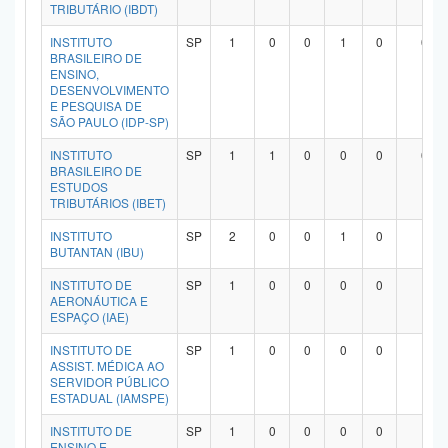
TRIBUTÁRIO (IBDT)
INSTITUTO
SP
1
0
0
1
0
0
BRASILEIRO DE
ENSINO,
DESENVOLVIMENTO
E PESQUISA DE
SÃO PAULO (IDP-SP)
INSTITUTO
SP
1
1
0
0
0
0
BRASILEIRO DE
ESTUDOS
TRIBUTÁRIOS (IBET)
INSTITUTO
SP
2
0
0
1
0
1
BUTANTAN (IBU)
INSTITUTO DE
SP
1
0
0
0
0
1
AERONÁUTICA E
ESPAÇO (IAE)
INSTITUTO DE
SP
1
0
0
0
0
1
ASSIST. MÉDICA AO
SERVIDOR PÚBLICO
ESTADUAL (IAMSPE)
INSTITUTO DE
SP
1
0
0
0
0
1
ENSINO E