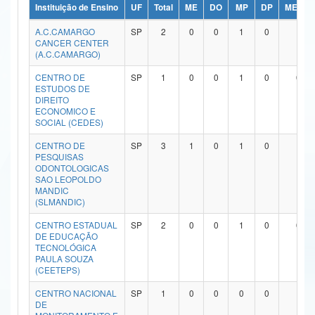
Instituição de Ensino
UF
Total
ME
DO
MP
DP
ME/DO
Ministério da Ciência, Tecnologia, Inovações e Comunicações
A.C.CAMARGO
SP
2
0
0
1
0
1
CANCER CENTER
Ministério do Meio Ambiente
(A.C.CAMARGO)
Ministério do Turismo
CENTRO DE
SP
1
0
0
1
0
0
ESTUDOS DE
DIREITO
Ministério do Desenvolvimento Regional
ECONOMICO E
SOCIAL (CEDES)
Controladoria-Geral da União
CENTRO DE
SP
3
1
0
1
0
1
PESQUISAS
Ministério da Mulher, da Família e dos Direitos Humanos
ODONTOLOGICAS
SAO LEOPOLDO
Secretaria-Geral
MANDIC
(SLMANDIC)
Secretaria de Governo
CENTRO ESTADUAL
SP
2
0
0
1
0
0
DE EDUCAÇÃO
Gabinete de Segurança Institucional
TECNOLÓGICA
PAULA SOUZA
(CEETEPS)
Advocacia-Geral da União
CENTRO NACIONAL
SP
1
0
0
0
0
1
Banco Central do Brasil
DE