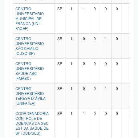
CENTRO
SP
1
1
0
0
0
0
UNIVERSITÁRIO
MUNICIPAL DE
FRANCA (UNI-
FACEF)
CENTRO
SP
1
0
0
1
0
0
UNIVERSITÁRIO
SÃO CAMILO
(CUSC-SP)
CENTRO
SP
1
0
0
0
0
1
UNIVERSITÁRIO
SAÚDE ABC
(FMABC)
CENTRO
SP
1
0
0
1
0
0
UNIVERSITÁRIO
TERESA D´ÁVILA
(UNIFATEA)
COORDENADORIA
SP
1
1
0
0
0
0
CONTROLE DE
DOENÇAS DA SEC
EST DA SAÚDE DE
SP (CCD/SES)