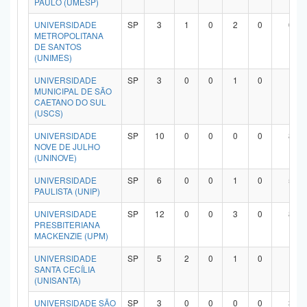
PAULO (UMESP)
UNIVERSIDADE
SP
3
1
0
2
0
0
METROPOLITANA
DE SANTOS
(UNIMES)
UNIVERSIDADE
SP
3
0
0
1
0
1
MUNICIPAL DE SÃO
CAETANO DO SUL
(USCS)
UNIVERSIDADE
SP
10
0
0
0
0
8
NOVE DE JULHO
(UNINOVE)
UNIVERSIDADE
SP
6
0
0
1
0
5
PAULISTA (UNIP)
UNIVERSIDADE
SP
12
0
0
3
0
8
PRESBITERIANA
MACKENZIE (UPM)
UNIVERSIDADE
SP
5
2
0
1
0
1
SANTA CECÍLIA
(UNISANTA)
UNIVERSIDADE SÃO
SP
3
0
0
0
0
3