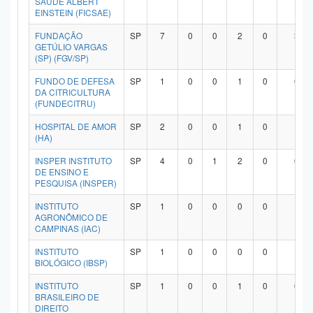
SAÚDE ALBERT
EINSTEIN (FICSAE)
FUNDAÇÃO
SP
7
0
0
2
0
3
GETÚLIO VARGAS
(SP) (FGV/SP)
FUNDO DE DEFESA
SP
1
0
0
1
0
0
DA CITRICULTURA
(FUNDECITRU)
HOSPITAL DE AMOR
SP
2
0
0
1
0
1
(HA)
INSPER INSTITUTO
SP
4
0
1
2
0
0
DE ENSINO E
PESQUISA (INSPER)
INSTITUTO
SP
1
0
0
0
0
1
AGRONÔMICO DE
CAMPINAS (IAC)
INSTITUTO
SP
1
0
0
0
0
1
BIOLÓGICO (IBSP)
INSTITUTO
SP
1
0
0
1
0
0
BRASILEIRO DE
DIREITO