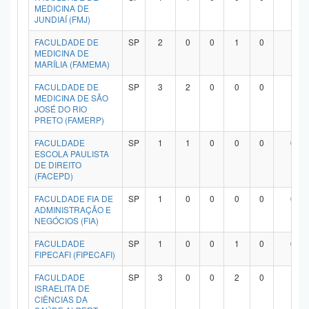
MEDICINA DE
JUNDIAÍ (FMJ)
FACULDADE DE
SP
2
0
0
1
0
1
MEDICINA DE
MARÍLIA (FAMEMA)
FACULDADE DE
SP
3
2
0
0
0
1
MEDICINA DE SÃO
JOSÉ DO RIO
PRETO (FAMERP)
FACULDADE
SP
1
1
0
0
0
0
ESCOLA PAULISTA
DE DIREITO
(FACEPD)
FACULDADE FIA DE
SP
1
0
0
0
0
0
ADMINISTRAÇÃO E
NEGÓCIOS (FIA)
FACULDADE
SP
1
0
0
1
0
0
FIPECAFI (FIPECAFI)
FACULDADE
SP
3
0
0
2
0
1
ISRAELITA DE
CIÊNCIAS DA