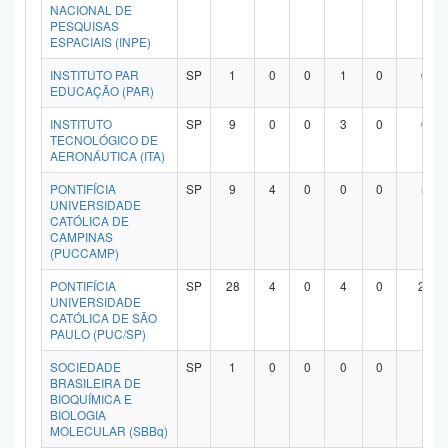
NACIONAL DE
PESQUISAS
ESPACIAIS (INPE)
INSTITUTO PAR
SP
1
0
0
1
0
0
EDUCAÇÃO (PAR)
INSTITUTO
SP
9
0
0
3
0
6
TECNOLÓGICO DE
AERONÁUTICA (ITA)
PONTIFÍCIA
SP
9
4
0
0
0
5
UNIVERSIDADE
CATÓLICA DE
CAMPINAS
(PUCCAMP)
PONTIFÍCIA
SP
28
4
0
4
0
20
UNIVERSIDADE
CATÓLICA DE SÃO
PAULO (PUC/SP)
SOCIEDADE
SP
1
0
0
0
0
1
BRASILEIRA DE
BIOQUÍMICA E
BIOLOGIA
MOLECULAR (SBBq)