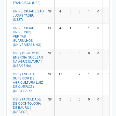
FRANCISCO (USF)
UNIVERSIDADE SÃO
SP
4
0
0
1
0
3
JUDAS TADEU
(USJT)
UNIVERSIDADE
SP
4
1
0
1
0
2
UNIVERSUS
VERITAS
GUARULHOS
(UNIVERITAS UNG)
USP ( CENTRO DE
SP
1
0
0
0
0
1
ENERGIA NUCLEAR
NA AGRICULTURA )
(USP/CENA)
USP ( ESCOLA
SP
17
0
2
1
0
14
SUPERIOR DE
AGRICULTURA LUIZ
DE QUEIROZ )
(USP/ESALQ)
USP ( FACULDADE
SP
2
0
0
0
0
2
DE ODONTOLOGIA
DE BAURU )
(USP/FOB)