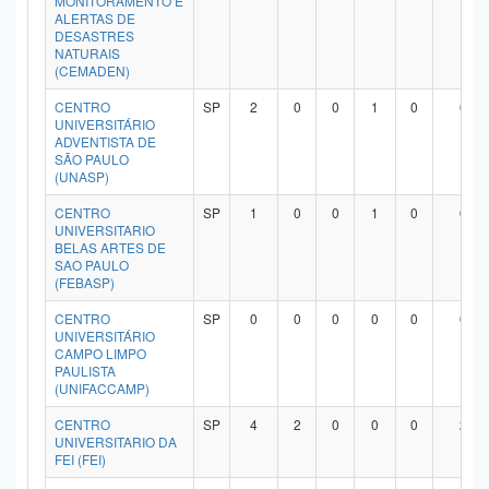
MONITORAMENTO E
ALERTAS DE
Planalto
DESASTRES
NATURAIS
(CEMADEN)
CENTRO
SP
2
0
0
1
0
0
UNIVERSITÁRIO
ADVENTISTA DE
SÃO PAULO
(UNASP)
CENTRO
SP
1
0
0
1
0
0
UNIVERSITARIO
BELAS ARTES DE
SAO PAULO
(FEBASP)
CENTRO
SP
0
0
0
0
0
0
UNIVERSITÁRIO
CAMPO LIMPO
PAULISTA
(UNIFACCAMP)
CENTRO
SP
4
2
0
0
0
2
UNIVERSITARIO DA
FEI (FEI)