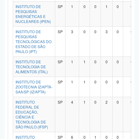
INSTITUTO DE
SP
1
0
0
1
0
0
PESQUISAS
ENERGÉTICAS E
NUCLEARES (IPEN)
INSTITUTO DE
SP
3
0
0
3
0
0
PESQUISAS
TECNOLÓGICAS DO
ESTADO DE SÃO
PAULO (IPT)
INSTITUTO DE
SP
1
1
0
0
0
0
TECNOLOGIA DE
ALIMENTOS (ITAL)
INSTITUTO DE
SP
1
1
0
0
0
0
ZOOTECNIA IZ/APTA-
SAA/SP (IZ/APTA)
INSTITUTO
SP
4
1
0
2
0
0
FEDERAL DE
EDUCAÇÃO,
CIÊNCIA E
TECNOLOGIA DE
SÃO PAULO (IFSP)
INSTITUTO
SP
6
0
1
0
0
5