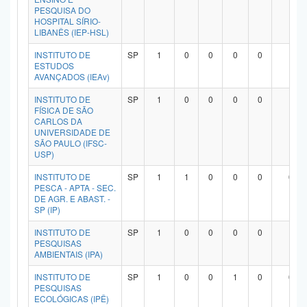
PESQUISA DO
HOSPITAL SÍRIO-
LIBANÊS (IEP-HSL)
INSTITUTO DE
SP
1
0
0
0
0
1
ESTUDOS
AVANÇADOS (IEAv)
INSTITUTO DE
SP
1
0
0
0
0
1
FÍSICA DE SÃO
CARLOS DA
UNIVERSIDADE DE
SÃO PAULO (IFSC-
USP)
INSTITUTO DE
SP
1
1
0
0
0
0
PESCA - APTA - SEC.
DE AGR. E ABAST. -
SP (IP)
INSTITUTO DE
SP
1
0
0
0
0
1
PESQUISAS
AMBIENTAIS (IPA)
INSTITUTO DE
SP
1
0
0
1
0
0
PESQUISAS
ECOLÓGICAS (IPÊ)