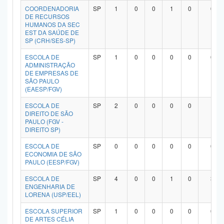
COORDENADORIA
SP
1
0
0
1
0
0
DE RECURSOS
HUMANOS DA SEC
EST DA SAÚDE DE
SP (CRH/SES-SP)
ESCOLA DE
SP
1
0
0
0
0
0
ADMINISTRAÇÃO
DE EMPRESAS DE
SÃO PAULO
(EAESP/FGV)
ESCOLA DE
SP
2
0
0
0
0
1
DIREITO DE SÃO
PAULO (FGV -
DIREITO SP)
ESCOLA DE
SP
0
0
0
0
0
0
ECONOMIA DE SÃO
PAULO (EESP/FGV)
ESCOLA DE
SP
4
0
0
1
0
3
ENGENHARIA DE
LORENA (USP/EEL)
ESCOLA SUPERIOR
SP
1
0
0
0
0
0
DE ARTES CÉLIA