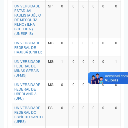
Planalto
UNIVERSIDADE
SP
0
0
0
0
0
0
ESTADUAL
PAULISTA JÚLIO
DE MESQUITA
FILHO ( ILHA
SOLTEIRA )
(UNESP-IS)
UNIVERSIDADE
MG
0
0
0
0
0
0
FEDERAL DE
ITAJUBÁ (UNIFEI)
UNIVERSIDADE
MG
1
0
0
0
0
1
FEDERAL DE
MINAS GERAIS
(UFMG)
UNIVERSIDADE
MG
0
0
0
0
0
0
FEDERAL DE
UBERLÂNDIA
(UFU)
UNIVERSIDADE
ES
0
0
0
0
0
0
FEDERAL DO
ESPÍRITO SANTO
(UFES)