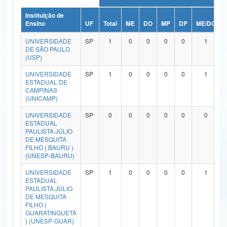
Ministério da Ciência, Tecnologia, Inovações e Comunicações
Instituição de
Ensino
UF
Total
ME
DO
MP
DP
ME/DO
Ministério do Meio Ambiente
UNIVERSIDADE
SP
1
0
0
0
0
1
DE SÃO PAULO
Ministério do Turismo
(USP)
UNIVERSIDADE
SP
1
0
0
0
0
1
Ministério do Desenvolvimento Regional
ESTADUAL DE
CAMPINAS
Controladoria-Geral da União
(UNICAMP)
Ministério da Mulher, da Família e dos Direitos Humanos
UNIVERSIDADE
SP
0
0
0
0
0
0
ESTADUAL
PAULISTA JÚLIO
Secretaria-Geral
DE MESQUITA
FILHO ( BAURU )
Secretaria de Governo
(UNESP-BAURU)
UNIVERSIDADE
SP
1
0
0
0
0
1
Gabinete de Segurança Institucional
ESTADUAL
PAULISTA JÚLIO
Advocacia-Geral da União
DE MESQUITA
FILHO (
GUARATINGUETÁ
Banco Central do Brasil
) (UNESP-GUAR)