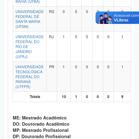
BAHIA (UFBA)
Planalto
UNIVERSIDADE
RS
0
0
0
0
0
0
FEDERAL DE
SANTA MARIA
(UFSM)
UNIVERSIDADE
RJ
1
0
0
0
0
1
FEDERAL DO
RIO DE
JANEIRO
(UFRJ)
UNIVERSIDADE
PR
1
0
0
0
0
1
TECNOLÓGICA
FEDERAL DO
PARANÁ
(UTFPR)
Totais
10
1
0
0
0
9
ME: Mestrado Acadêmico
DO: Doutorado Acadêmico
MP: Mestrado Profissional
DP: Doutorado Profissional