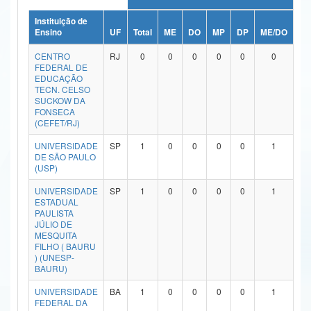
Ministério da Ciência, Tecnologia, Inovações e Comunicações
Instituição de
Ensino
UF
Total
ME
DO
MP
DP
ME/DO
MP
Ministério do Meio Ambiente
CENTRO
RJ
0
0
0
0
0
0
FEDERAL DE
Ministério do Turismo
EDUCAÇÃO
TECN. CELSO
SUCKOW DA
Ministério do Desenvolvimento Regional
FONSECA
(CEFET/RJ)
Controladoria-Geral da União
UNIVERSIDADE
SP
1
0
0
0
0
1
DE SÃO PAULO
Ministério da Mulher, da Família e dos Direitos Humanos
(USP)
Secretaria-Geral
UNIVERSIDADE
SP
1
0
0
0
0
1
ESTADUAL
Secretaria de Governo
PAULISTA
JÚLIO DE
MESQUITA
Gabinete de Segurança Institucional
FILHO ( BAURU
) (UNESP-
Advocacia-Geral da União
BAURU)
UNIVERSIDADE
BA
1
0
0
0
0
1
Banco Central do Brasil
FEDERAL DA