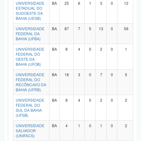
UNIVERSIDADE
BA
25
6
1
3
0
12
ESTADUAL DO
SUDOESTE DA
BAHIA (UESB)
UNIVERSIDADE
BA
87
7
5
13
0
59
FEDERAL DA
BAHIA (UFBA)
UNIVERSIDADE
BA
8
4
0
2
0
1
FEDERAL DO
OESTE DA
BAHIA (UFOB)
UNIVERSIDADE
BA
18
3
0
7
0
5
FEDERAL DO
RECÔNCAVO DA
BAHIA (UFRB)
UNIVERSIDADE
BA
8
4
0
2
0
2
FEDERAL DO
SUL DA BAHIA
(UFSB)
UNIVERSIDADE
BA
4
1
0
1
0
2
SALVADOR
(UNIFACS)