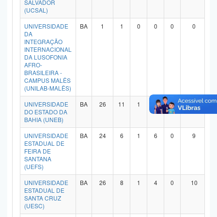
SALVADOR
(UCSAL)
UNIVERSIDADE
BA
1
1
0
0
0
0
DA
INTEGRAÇÃO
INTERNACIONAL
DA LUSOFONIA
AFRO-
BRASILEIRA -
CAMPUS MALÊS
(UNILAB-MALÊS)
UNIVERSIDADE
BA
26
11
1
6
1
4
DO ESTADO DA
BAHIA (UNEB)
UNIVERSIDADE
BA
24
6
1
6
0
9
ESTADUAL DE
FEIRA DE
SANTANA
(UEFS)
UNIVERSIDADE
BA
26
8
1
4
0
10
ESTADUAL DE
SANTA CRUZ
(UESC)