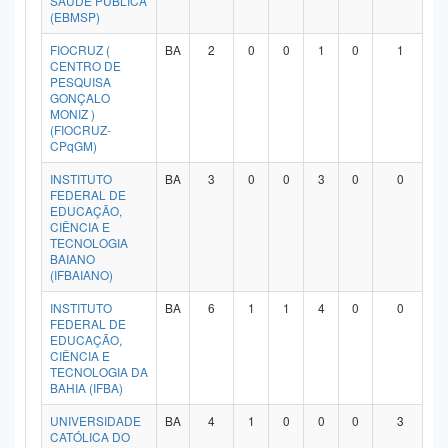
SAÚDE PÚBLICA
(EBMSP)
Planalto
FIOCRUZ (
BA
2
0
0
1
0
1
CENTRO DE
PESQUISA
GONÇALO
MONIZ )
(FIOCRUZ-
CPqGM)
INSTITUTO
BA
3
0
0
3
0
0
FEDERAL DE
EDUCAÇÃO,
CIÊNCIA E
TECNOLOGIA
BAIANO
(IFBAIANO)
INSTITUTO
BA
6
1
1
4
0
0
FEDERAL DE
EDUCAÇÃO,
CIÊNCIA E
TECNOLOGIA DA
BAHIA (IFBA)
UNIVERSIDADE
BA
4
1
0
0
0
3
CATÓLICA DO