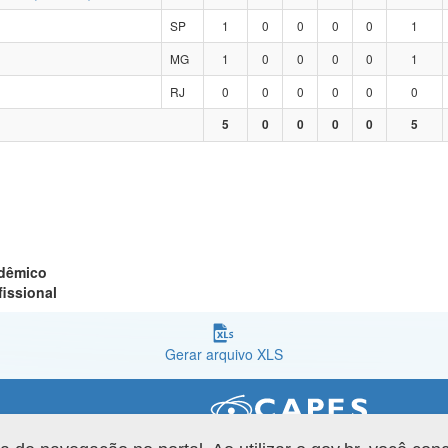
SP
1
0
0
0
0
1
MG
1
0
0
0
0
1
RJ
0
0
0
0
0
0
5
0
0
0
0
5
adêmico
fissional
Gerar arquivo XLS