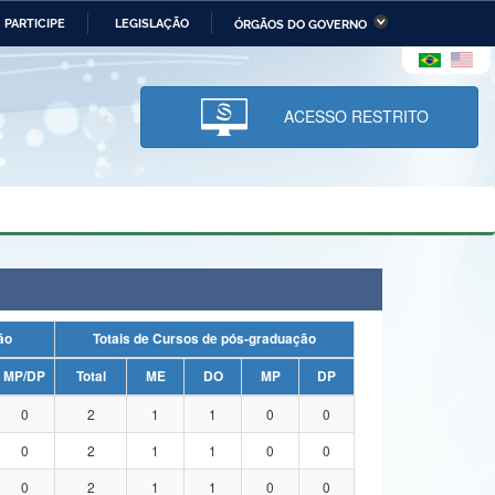
PARTICIPE
LEGISLAÇÃO
ÓRGÃOS DO GOVERNO
stério da Economia
Ministério da Infraestrutura
stério de Minas e Energia
Ministério da Ciência,
Tecnologia, Inovações e
ACESSO RESTRITO
Comunicações
tério da Mulher, da Família
Secretaria-Geral
s Direitos Humanos
lto
uação
Totais de Cursos de pós-graduação
MP/DP
Total
ME
DO
MP
DP
0
2
1
1
0
0
0
2
1
1
0
0
0
2
1
1
0
0