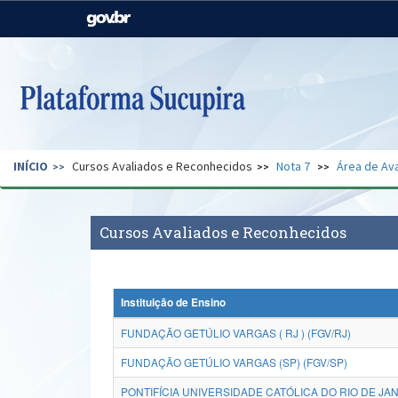
Casa Civil
Ministério da Justiça e
Segurança Pública
Ministério da Agricultura,
Ministério da Educação
Pecuária e Abastecimento
Ministério do Meio Ambiente
Ministério do Turismo
INÍCIO
Cursos Avaliados e Reconhecidos
Nota 7
Área de Ava
Secretaria de Governo
Gabinete de Segurança
Institucional
Cursos Avaliados e Reconhecidos
Instituição de Ensino
FUNDAÇÃO GETÚLIO VARGAS ( RJ ) (FGV/RJ)
FUNDAÇÃO GETÚLIO VARGAS (SP) (FGV/SP)
PONTIFÍCIA UNIVERSIDADE CATÓLICA DO RIO DE JAN