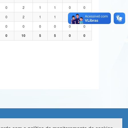
0
2
1
1
0
0
0
2
1
1
0
0
0
0
0
0
0
0
0
10
5
5
0
0