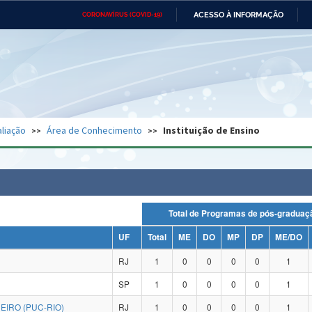
ACESSO À INFORMAÇÃO
CORONAVÍRUS (COVID-19)
Ministério da Defesa
Ministério das Relações
Mini
Exteriores
IR
PARA
O
CONTEÚDO
Ministério da Cidadania
Ministério da Saúde
Mini
Ministério do Desenvolvimento
Controladoria-Geral da União
Minis
Regional
e do
liação
Área de Conhecimento
Instituição de Ensino
Advocacia-Geral da União
Banco Central do Brasil
Plana
Total de Programas de pós-grad
UF
Total
ME
DO
MP
DP
ME/DO
RJ
1
0
0
0
0
1
SP
1
0
0
0
0
1
EIRO (PUC-RIO)
RJ
1
0
0
0
0
1