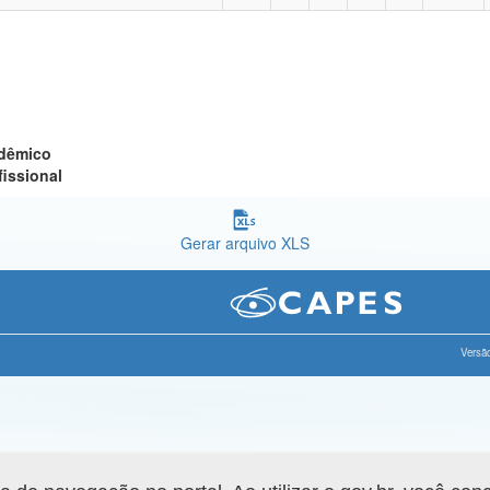
adêmico
fissional
Gerar arquivo XLS
Versão