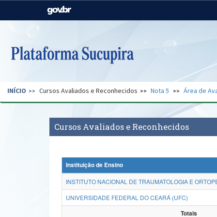
Casa Civil
Ministério da Justiça e
Segurança Pública
Ministério da Agricultura,
Ministério da Educação
Pecuária e Abastecimento
Ministério do Meio Ambiente
Ministério do Turismo
INÍCIO
Cursos Avaliados e Reconhecidos
Nota 5
Área de Ava
Secretaria de Governo
Gabinete de Segurança
Institucional
Cursos Avaliados e Reconhecidos
Instituição de Ensino
INSTITUTO NACIONAL DE TRAUMATOLOGIA E ORTOPE
UNIVERSIDADE FEDERAL DO CEARÁ (UFC)
Totais