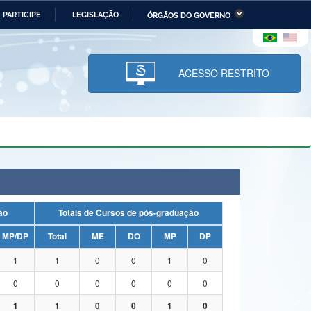
PARTICIPE
LEGISLAÇÃO
ÓRGÃOS DO GOVERNO
stério da Economia
Ministério da Infraestrutura
stério de Minas e Energia
Ministério da Ciência,
Tecnologia, Inovações e
ACESSO RESTRITO
Comunicações
tério da Mulher, da Família
Secretaria-Geral
s Direitos Humanos
lto
uação
Totais de Cursos de pós-graduação
MP/DP
Total
ME
DO
MP
DP
1
1
0
0
1
0
0
0
0
0
0
0
1
1
0
0
1
0