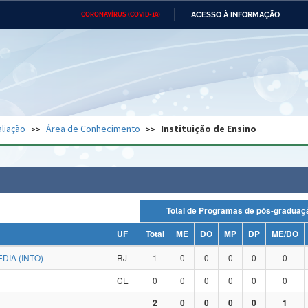
ACESSO À INFORMAÇÃO
CORONAVÍRUS (COVID-19)
Ministério da Defesa
Ministério das Relações
Mini
Exteriores
IR
PARA
O
CONTEÚDO
Ministério da Cidadania
Ministério da Saúde
Mini
Ministério do Desenvolvimento
Controladoria-Geral da União
Minis
Regional
e do
liação
Área de Conhecimento
Instituição de Ensino
Advocacia-Geral da União
Banco Central do Brasil
Plana
Total de Programas de pós-grad
UF
Total
ME
DO
MP
DP
ME/DO
DIA (INTO)
RJ
1
0
0
0
0
0
CE
0
0
0
0
0
0
2
0
0
0
0
1