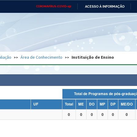
ACESSO À INFORMAÇÃO
CORONAVÍRUS (COVID-19)
Ministério da Defesa
Ministério das Relações
Mini
Exteriores
IR
PARA
O
CONTEÚDO
Ministério da Cidadania
Ministério da Saúde
Mini
Ministério do Desenvolvimento
Controladoria-Geral da União
Minis
Regional
e do
liação
Área de Conhecimento
Instituição de Ensino
Advocacia-Geral da União
Banco Central do Brasil
Plana
Total de Programas de pós-grad
UF
Total
ME
DO
MP
DP
ME/DO
0
0
0
0
0
0