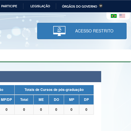
PARTICIPE
LEGISLAÇÃO
ÓRGÃOS DO GOVERNO
stério da Economia
Ministério da Infraestrutura
stério de Minas e Energia
Ministério da Ciência,
Tecnologia, Inovações e
ACESSO RESTRITO
Comunicações
tério da Mulher, da Família
Secretaria-Geral
s Direitos Humanos
lto
uação
Totais de Cursos de pós-graduação
MP/DP
Total
ME
DO
MP
DP
0
0
0
0
0
0