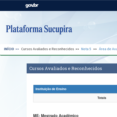
Casa Civil
Ministério da Justiça e
Segurança Pública
Ministério da Agricultura,
Ministério da Educação
Pecuária e Abastecimento
Ministério do Meio Ambiente
Ministério do Turismo
INÍCIO
Cursos Avaliados e Reconhecidos
Nota 5
Área de Ava
Secretaria de Governo
Gabinete de Segurança
Institucional
Cursos Avaliados e Reconhecidos
Instituição de Ensino
Totais
ME: Mestrado Acadêmico