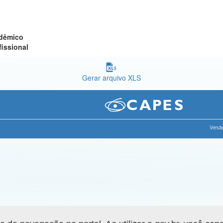
adêmico
fissional
Gerar arquivo XLS
Versão