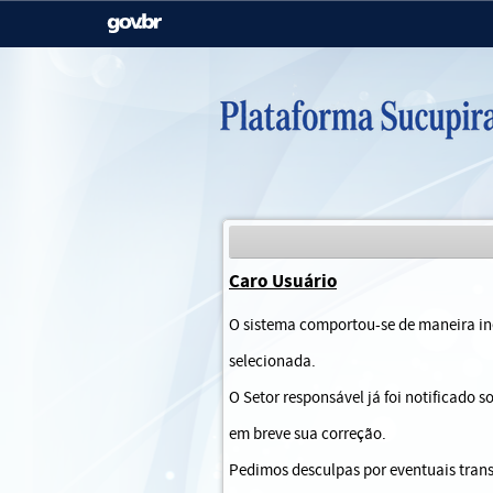
Casa Civil
Ministério da Justiça e
Segurança Pública
Ministério da Agricultura,
Ministério da Educação
Pecuária e Abastecimento
Ministério do Meio Ambiente
Ministério do Turismo
Caro Usuário
Secretaria de Governo
Gabinete de Segurança
O sistema comportou-se de maneira ine
Institucional
selecionada.
O Setor responsável já foi notificado 
em breve sua correção.
Pedimos desculpas por eventuais trans