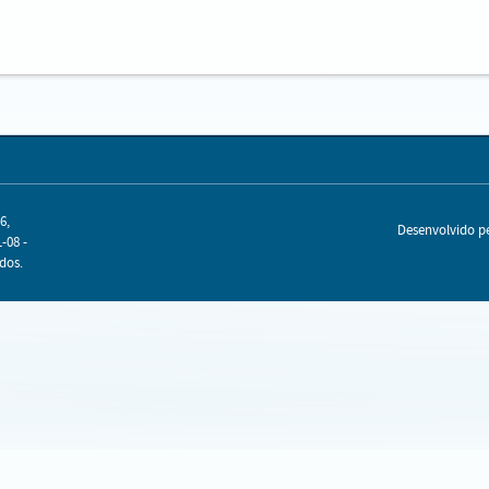
6,
Desenvolvido 
-08 -
dos.