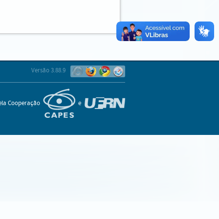
Versão 3.88.9
pela Cooperação
e