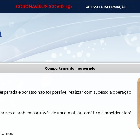
CORONAVÍRUS (COVID-19)
ACESSO À INFORMAÇÃO
Ministério da Defesa
Ministério das Relações
Mini
IR
Exteriores
PARA
O
CONTEÚDO
Ministério da Cidadania
Ministério da Saúde
Mini
Ministério do Desenvolvimento
Controladoria-Geral da União
Minis
Comportamento Inesperado
Regional
e do
Advocacia-Geral da União
Banco Central do Brasil
Plana
sperada e por isso não foi possível realizar com sucesso a operação
sobre este problema através de um e-mail automático e providenciará
tornos...