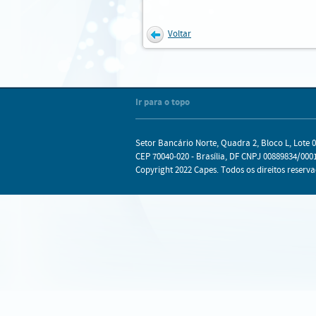
Voltar
Internet Explorer
Mozilla Firefox
Chrome
Safari
Ir para o topo
Setor Bancário Norte, Quadra 2, Bloco L, Lote 0
CEP 70040-020 - Brasília, DF CNPJ 00889834/0001
Copyright 2022 Capes. Todos os direitos reserva