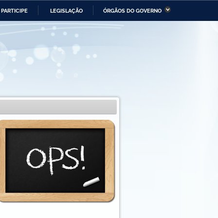
PARTICIPE
LEGISLAÇÃO
ÓRGÃOS DO GOVERNO
stério da Economia
Ministério da Infraestrutura
stério de Minas e Energia
Ministério da Ciência,
Tecnologia, Inovações e
Comunicações
tério da Mulher, da Família
Secretaria-Geral
s Direitos Humanos
lto