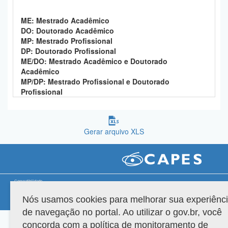
Planalto
ME: Mestrado Acadêmico
DO: Doutorado Acadêmico
MP: Mestrado Profissional
DP: Doutorado Profissional
ME/DO: Mestrado Acadêmico e Doutorado
Acadêmico
MP/DP: Mestrado Profissional e Doutorado
Profissional
Gerar arquivo XLS
Compatibilidade
Nós usamos cookies para melhorar sua experiênc
Versão do sistema: 3.88.9
Copyright 2022 Capes. Todos os direitos reservados.
de navegação no portal. Ao utilizar o gov.br, você
concorda com a política de monitoramento de