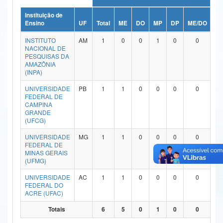
Ministério da Ciência, Tecnologia, Inovações e Comunicações
Instituição de
Ensino
UF
Total
ME
DO
MP
DP
ME/DO
M
Ministério do Meio Ambiente
INSTITUTO
AM
1
0
0
1
0
0
NACIONAL DE
Ministério do Turismo
PESQUISAS DA
AMAZÔNIA
(INPA)
Ministério do Desenvolvimento Regional
UNIVERSIDADE
PB
1
1
0
0
0
0
Controladoria-Geral da União
FEDERAL DE
CAMPINA
GRANDE
Ministério da Mulher, da Família e dos Direitos Humanos
(UFCG)
Secretaria-Geral
UNIVERSIDADE
MG
1
1
0
0
0
0
FEDERAL DE
Secretaria de Governo
MINAS GERAIS
(UFMG)
Gabinete de Segurança Institucional
UNIVERSIDADE
AC
1
1
0
0
0
0
FEDERAL DO
Advocacia-Geral da União
ACRE (UFAC)
Totais
6
5
0
1
0
0
Banco Central do Brasil