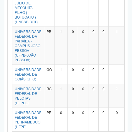
JÚLIO DE
MESQUITA
FILHO (
BOTUCATU )
(UNESP-BOT)
UNIVERSIDADE
PB
1
0
0
0
0
1
FEDERAL DA
PARAÍBA -
CAMPUS JOÃO
PESSOA
(UFPB-JOÃO
PESSOA)
UNIVERSIDADE
GO
1
0
0
0
0
1
FEDERAL DE
GOIÁS (UFG)
UNIVERSIDADE
RS
1
0
0
0
0
1
FEDERAL DE
PELOTAS
(UFPEL)
UNIVERSIDADE
PE
0
0
0
0
0
0
FEDERAL DE
PERNAMBUCO
(UFPE)