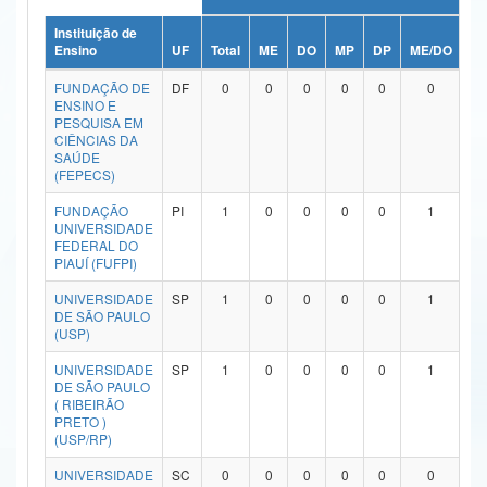
Ministério da Ciência, Tecnologia, Inovações e Comunicações
Instituição de
Ensino
UF
Total
ME
DO
MP
DP
ME/DO
M
Ministério do Meio Ambiente
FUNDAÇÃO DE
DF
0
0
0
0
0
0
ENSINO E
Ministério do Turismo
PESQUISA EM
CIÊNCIAS DA
SAÚDE
Ministério do Desenvolvimento Regional
(FEPECS)
Controladoria-Geral da União
FUNDAÇÃO
PI
1
0
0
0
0
1
UNIVERSIDADE
FEDERAL DO
Ministério da Mulher, da Família e dos Direitos Humanos
PIAUÍ (FUFPI)
Secretaria-Geral
UNIVERSIDADE
SP
1
0
0
0
0
1
DE SÃO PAULO
Secretaria de Governo
(USP)
UNIVERSIDADE
SP
1
0
0
0
0
1
Gabinete de Segurança Institucional
DE SÃO PAULO
( RIBEIRÃO
Advocacia-Geral da União
PRETO )
(USP/RP)
Banco Central do Brasil
UNIVERSIDADE
SC
0
0
0
0
0
0