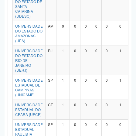
DO ESTADO DE
Planalto
SANTA
CATARINA
(UDESC)
UNIVERSIDADE
AM
0
0
0
0
0
0
DO ESTADO DO
AMAZONAS
(UEA)
UNIVERSIDADE
RJ
1
0
0
0
0
1
DO ESTADO DO
RIO DE
JANEIRO
(UERJ)
UNIVERSIDADE
SP
1
0
0
0
0
1
ESTADUAL DE
CAMPINAS
(UNICAMP)
UNIVERSIDADE
CE
1
0
0
0
0
1
ESTADUAL DO
CEARÁ (UECE)
UNIVERSIDADE
SP
1
0
0
0
0
0
ESTADUAL
PAULISTA